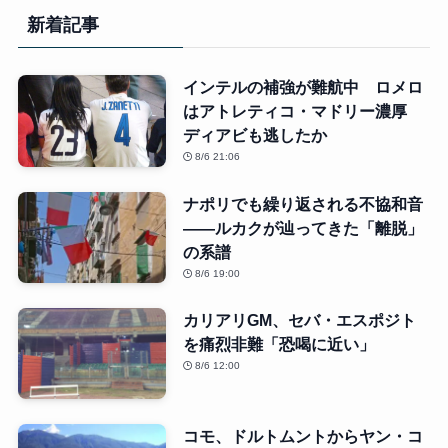
新着記事
インテルの補強が難航中 ロメロ
はアトレティコ・マドリー濃厚
ディアビも逃したか
8/6 21:06
ナポリでも繰り返される不協和音
――ルカクが辿ってきた「離脱」
の系譜
8/6 19:00
カリアリGM、セバ・エスポジト
を痛烈非難「恐喝に近い」
8/6 12:00
コモ、ドルトムントからヤン・コ