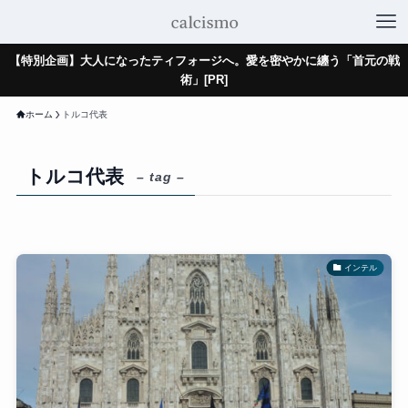
【特別企画】大人になったティフォージへ。愛を密やかに纏う「首元の戦
術」[PR]
ホーム
トルコ代表
トルコ代表
– tag –
インテル