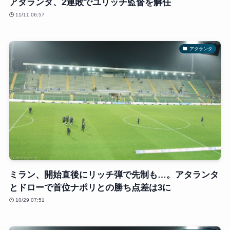
アタランタ、2連敗でユリッチ監督を解任
11/11 06:57
アタランタ
ミラン、開始直後にリッチ弾で先制も…。アタランタ
とドローで首位ナポリとの勝ち点差は3に
10/29 07:51