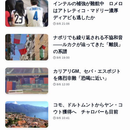
インテルの補強が難航中 ロメロ
はアトレティコ・マドリー濃厚
ディアビも逃したか
8/6 21:06
ナポリでも繰り返される不協和音
――ルカクが辿ってきた「離脱」
の系譜
8/6 19:00
カリアリGM、セバ・エスポジト
を痛烈非難「恐喝に近い」
8/6 12:00
コモ、ドルトムントからヤン・コ
ウト獲得へ チャロバーも目前
8/6 10:41