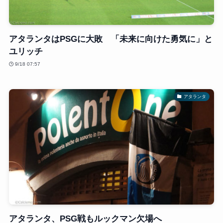
アタランタはPSGに大敗 「未来に向けた勇気に」と
ユリッチ
9/18 07:57
アタランタ
アタランタ、PSG戦もルックマン欠場へ