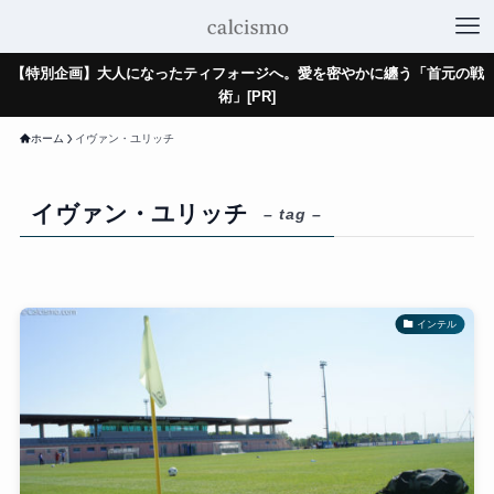
【特別企画】大人になったティフォージへ。愛を密やかに纏う「首元の戦
術」[PR]
ホーム
イヴァン・ユリッチ
イヴァン・ユリッチ
– tag –
インテル