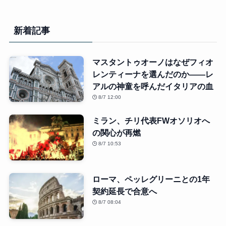
新着記事
マスタントゥオーノはなぜフィオ
レンティーナを選んだのか――レ
アルの神童を呼んだイタリアの血
8/7 12:00
ミラン、チリ代表FWオソリオへ
の関心が再燃
8/7 10:53
ローマ、ペッレグリーニとの1年
契約延長で合意へ
8/7 08:04