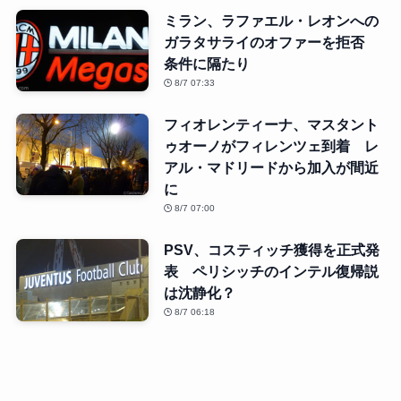
ミラン、ラファエル・レオンへの
ガラタサライのオファーを拒否
条件に隔たり
8/7 07:33
フィオレンティーナ、マスタント
ゥオーノがフィレンツェ到着 レ
アル・マドリードから加入が間近
に
8/7 07:00
PSV、コスティッチ獲得を正式発
表 ペリシッチのインテル復帰説
は沈静化？
8/7 06:18