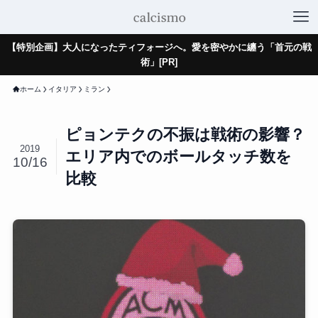
【特別企画】大人になったティフォージへ。愛を密やかに纏う「首元の戦
術」[PR]
ホーム
イタリア
ミラン
ピョンテクの不振は戦術の影響？
2019
エリア内でのボールタッチ数を
10/16
比較