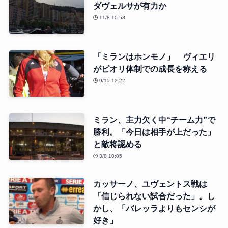
ダヴェルサが有力か
11/8 10:58
「ミランはホンモノ」 ヴィエリ
がピオリ体制での成長を称える
9/15 12:22
ミラン、主力欠く中“チーム力”で
勝利。「今日は相手が上だった」
と敵将認める
3/8 10:05
カッサーノ、ユヴェントス戦は
「信じられない試合だった」。し
かし、「バレッラよりもセンシが
好き」