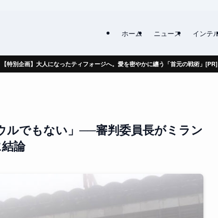
ホーム
ニュース
インテ
【特別企画】大人になったティフォージへ。愛を密やかに纏う「首元の戦術」[PR]
ウルでもない」──審判委員長がミラン
に結論