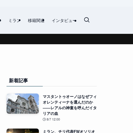
ル
ミラン
移籍関連
インタビュー
新着記事
マスタントゥオーノはなぜフィ
オレンティーナを選んだのか
――レアルの神童を呼んだイタ
リアの血
8/7 12:00
ミラン、チリ代表FWオソリオ