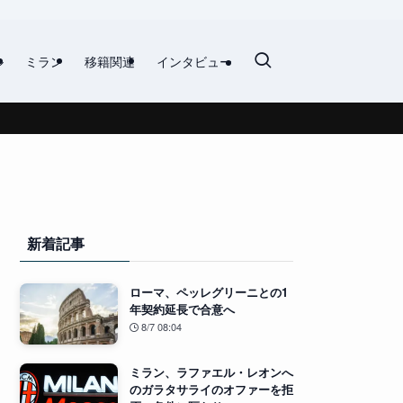
ル
ミラン
移籍関連
インタビュー
新着記事
ローマ、ペッレグリーニとの1
年契約延長で合意へ
8/7 08:04
ミラン、ラファエル・レオンへ
のガラタサライのオファーを拒