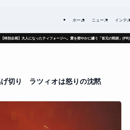
ホーム
ニュース
インテ
【特別企画】大人になったティフォージへ。愛を密やかに纏う「首元の戦術」[PR]
逃げ切り ラツィオは怒りの沈黙