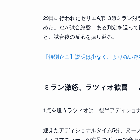
29日に行われたセリエA第13節ミラン
めた。だが試合終盤、ある判定を巡って
と、試合後の反応を振り返る。
【特別企画】説明は少なく、より強い存在感を
ミラン激怒、ラツィオ歓喜──
1点を追うラツィオは、後半アディショ
迎えたアディショナルタイム5分、ヌー
オ・ロマニョーリが左足のボレーで合わ