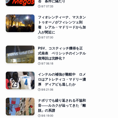
否 条件に隔たり
8/7 07:33
フィオレンティーナ、マスタン
トゥオーノがフィレンツェ到
着 レアル・マドリードから加
入が間近に
8/7 07:00
PSV、コスティッチ獲得を正
式発表 ペリシッチのインテル
復帰説は沈静化？
8/7 06:18
インテルの補強が難航中 ロメ
ロはアトレティコ・マドリー濃
厚 ディアビも逃したか
8/6 21:06
ナポリでも繰り返される不協和
音――ルカクが辿ってきた「離
脱」の系譜
8/6 19:00