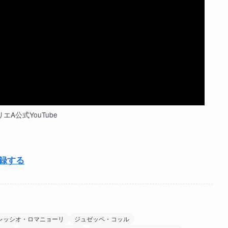
エA公式YouTube
登録する
レッシオ・ロマニョーリ
ジュゼッペ・コッル