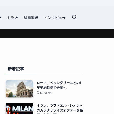
ル
ミラン
移籍関連
インタビュー
新着記事
ローマ、ペッレグリーニとの1
年契約延長で合意へ
8/7 08:04
ミラン、ラファエル・レオンへ
のガラタサライのオファーを拒