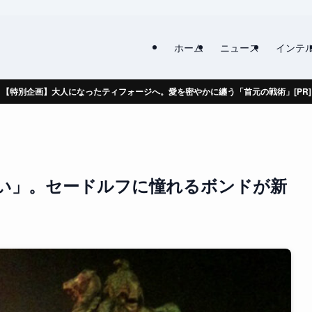
ホーム
ニュース
インテ
【特別企画】大人になったティフォージへ。愛を密やかに纏う「首元の戦術」[PR]
い」。セードルフに憧れるボンドが新