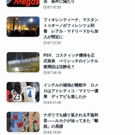
否 条件に隔たり
8/7 07:33
フィオレンティーナ、マスタン
トゥオーノがフィレンツェ到
着 レアル・マドリードから加
入が間近に
8/7 07:00
PSV、コスティッチ獲得を正
式発表 ペリシッチのインテル
復帰説は沈静化？
8/7 06:18
インテルの補強が難航中 ロメ
ロはアトレティコ・マドリー濃
厚 ディアビも逃したか
8/6 21:06
ナポリでも繰り返される不協和
音――ルカクが辿ってきた「離
脱」の系譜
8/6 19:00