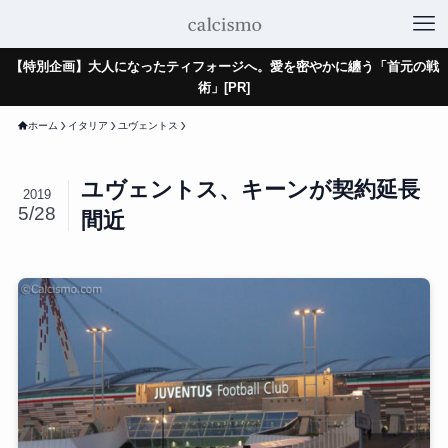
【特別企画】大人になったティフォージへ。愛を密やかに纏う「首元の戦
術」[PR]
ホーム
イタリア
ユヴェントス
ユヴェントス、キーンが契約延長
2019
5/28
間近