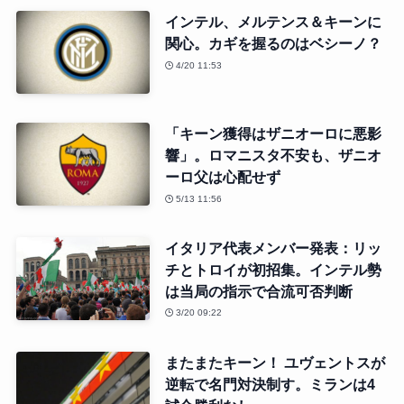
インテル、メルテンス＆キーンに
関心。カギを握るのはベシーノ？
4/20 11:53
「キーン獲得はザニオーロに悪影
響」。ロマニスタ不安も、ザニオ
ーロ父は心配せず
5/13 11:56
イタリア代表メンバー発表：リッ
チとトロイが初招集。インテル勢
は当局の指示で合流可否判断
3/20 09:22
またまたキーン！ ユヴェントスが
逆転で名門対決制す。ミランは4