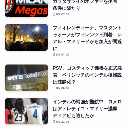
ガラタサライのオファーを拒否
条件に隔たり
8/7 07:33
フィオレンティーナ、マスタント
ゥオーノがフィレンツェ到着 レ
アル・マドリードから加入が間近
に
8/7 07:00
PSV、コスティッチ獲得を正式発
表 ペリシッチのインテル復帰説
は沈静化？
8/7 06:18
インテルの補強が難航中 ロメロ
はアトレティコ・マドリー濃厚
ディアビも逃したか
8/6 21:06