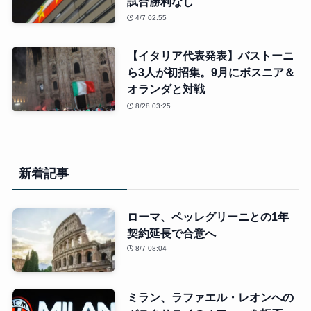
試合勝利なし
4/7 02:55
【イタリア代表発表】バストーニ
ら3人が初招集。9月にボスニア＆
オランダと対戦
8/28 03:25
新着記事
ローマ、ペッレグリーニとの1年
契約延長で合意へ
8/7 08:04
ミラン、ラファエル・レオンへの