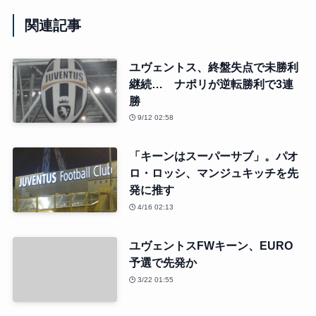
関連記事
ユヴェントス、終盤失点で未勝利
継続… ナポリが逆転勝利で3連
勝
9/12 02:58
「キーンはスーパーサブ」。パオ
ロ・ロッシ、マンジュキッチを先
発に推す
4/16 02:13
ユヴェントスFWキーン、EURO
予選で先発か
3/22 01:55