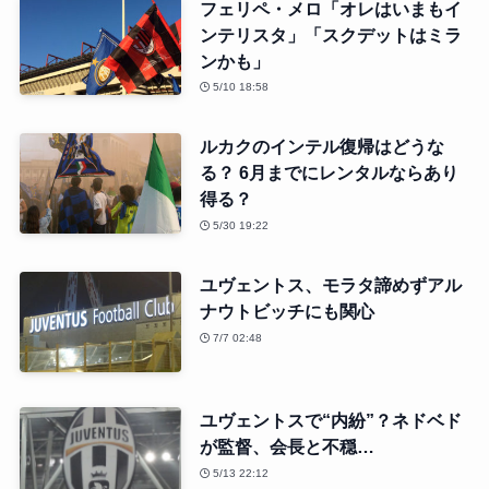
フェリペ・メロ「オレはいまもイ
ンテリスタ」「スクデットはミラ
ンかも」
5/10 18:58
ルカクのインテル復帰はどうな
る？ 6月までにレンタルならあり
得る？
5/30 19:22
ユヴェントス、モラタ諦めずアル
ナウトビッチにも関心
7/7 02:48
ユヴェントスで“内紛”？ネドベド
が監督、会長と不穏…
5/13 22:12