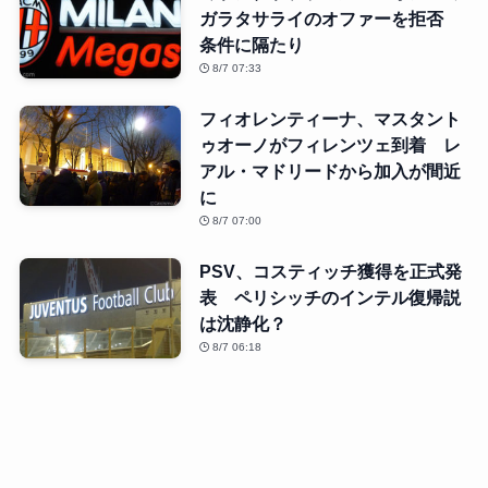
ガラタサライのオファーを拒否
条件に隔たり
8/7 07:33
フィオレンティーナ、マスタント
ゥオーノがフィレンツェ到着 レ
アル・マドリードから加入が間近
に
8/7 07:00
PSV、コスティッチ獲得を正式発
表 ペリシッチのインテル復帰説
は沈静化？
8/7 06:18