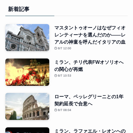
新着記事
マスタントゥオーノはなぜフィオ
レンティーナを選んだのか――レ
アルの神童を呼んだイタリアの血
8/7 12:00
ミラン、チリ代表FWオソリオへ
の関心が再燃
8/7 10:53
ローマ、ペッレグリーニとの1年
契約延長で合意へ
8/7 08:04
ミラン、ラファエル・レオンへの