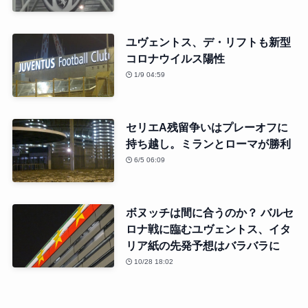
ユヴェントス、デ・リフトも新型
コロナウイルス陽性
1/9 04:59
セリエA残留争いはプレーオフに
持ち越し。ミランとローマが勝利
6/5 06:09
ボヌッチは間に合うのか？ バルセ
ロナ戦に臨むユヴェントス、イタ
リア紙の先発予想はバラバラに
10/28 18:02