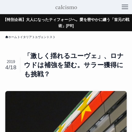
【特別企画】大人になったティフォージへ。愛を密やかに纏う「首元の戦
術」[PR]
ホーム
イタリア
ユヴェントス
「激しく揺れるユーヴェ」、ロナ
2019
ウドは補強を望む。サラー獲得に
4/18
も挑戦？