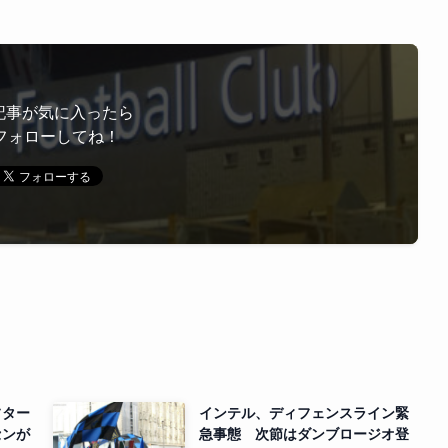
記事が気に入ったら
フォローしてね！
フター
インテル、ディフェンスライン緊
センが
急事態 次節はダンブロージオ登