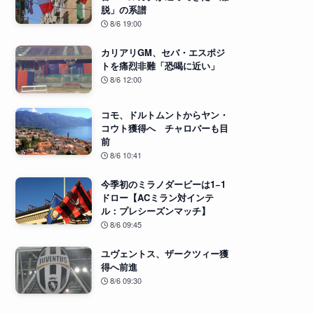
脱」の系譜
8/6 19:00
カリアリGM、セバ・エスポジ
トを痛烈非難「恐喝に近い」
8/6 12:00
コモ、ドルトムントからヤン・
コウト獲得へ チャロバーも目
前
8/6 10:41
今季初のミラノダービーは1−1
ドロー【ACミラン対インテ
ル：プレシーズンマッチ】
8/6 09:45
ユヴェントス、ザークツィー獲
得へ前進
8/6 09:30