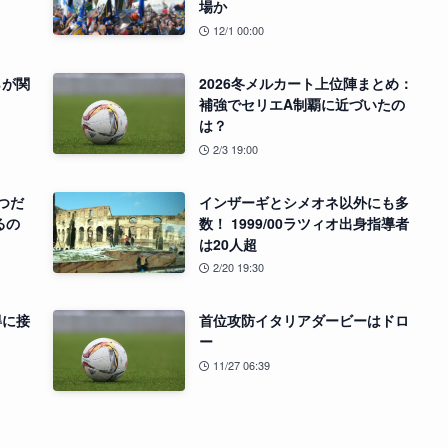
場か
12/1 00:00
らが関
2026冬メルカート上位陣まとめ：
補強でセリエA制覇に近づいたの
は？
2/3 19:00
つだ
インザーギとシメオネ以外にも多
るの
数！ 1999/00ラツィオ出身指導者
は20人超
2/20 19:30
得に接
首位攻防イタリアダービーはドロ
ー
11/27 06:39