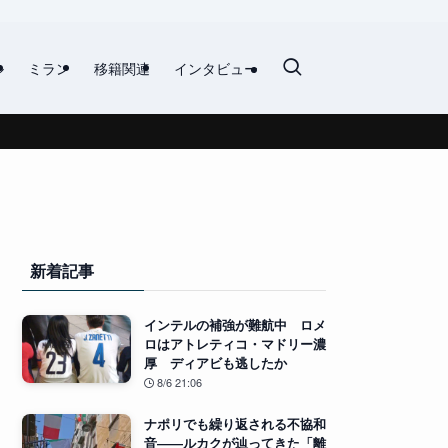
ル
ミラン
移籍関連
インタビュー
新着記事
インテルの補強が難航中 ロメ
ロはアトレティコ・マドリー濃
厚 ディアビも逃したか
8/6 21:06
ナポリでも繰り返される不協和
音――ルカクが辿ってきた「離