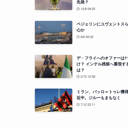
先発？
12/8 09:25
ベジェリンにユヴェントス
心か
6/6 06:30
デ・フライへのオファーは1
け？ インテル残留へ重視す
は？
2/15 12:08
ミラン、バッロ＝トゥレ獲
近中。ジルーもまもなく
7/12 22:11