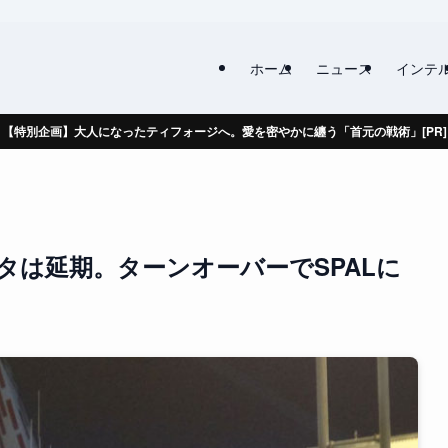
ホーム
ニュース
インテ
【特別企画】大人になったティフォージへ。愛を密やかに纏う「首元の戦術」[PR]
タは延期。ターンオーバーでSPALに