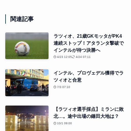
関連記事
ラツィオ、21歳GKモッタがPK4
連続ストップ！アタランタ撃破で
インテルが待つ決勝へ
4/23 12:05
4/24 07:11
インテル、プロヴェデル獲得でラ
ツィオと合意
7/3 07:10
【ラツィオ選手採点】ミランに敗
北…。途中出場の鎌田大地は？
10/1 09:00