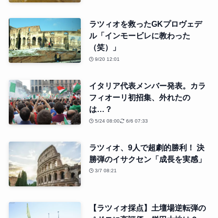
ラツィオを救ったGKプロヴェデ
ル「インモービレに教わった
（笑）」
9/20 12:01
イタリア代表メンバー発表。カラ
フィオーリ初招集、外れたの
は…？
5/24 08:00
6/6 07:33
ラツィオ、9人で超劇的勝利！ 決
勝弾のイサクセン「成長を実感」
3/7 08:21
【ラツィオ採点】土壇場逆転弾の