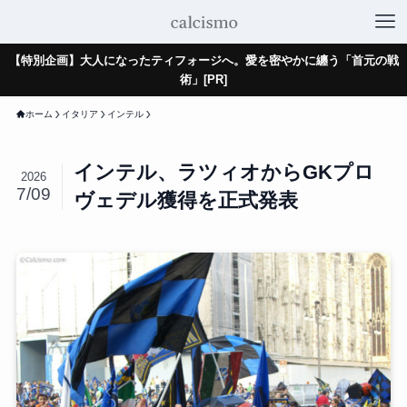
【特別企画】大人になったティフォージへ。愛を密やかに纏う「首元の戦
術」[PR]
ホーム
イタリア
インテル
インテル、ラツィオからGKプロ
2026
7/09
ヴェデル獲得を正式発表