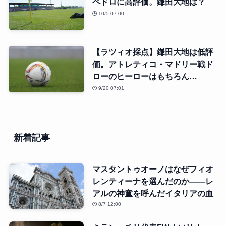
ペドロに高評価。鎌田大地は？
10/5 07:00
【ラツィオ採点】鎌田大地は低評
価。アトレティコ・マドリー戦ド
ローのヒーローはもちろん…
9/20 07:01
新着記事
マスタントゥオーノはなぜフィオ
レンティーナを選んだのか――レ
アルの神童を呼んだイタリアの血
8/7 12:00