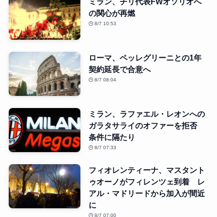
ミラン、チリ代表FWオソリオへ
の関心が再燃
8/7 10:53
ローマ、ペッレグリーニとの1年
契約延長で合意へ
8/7 08:04
ミラン、ラファエル・レオンへの
ガラタサライのオファーを拒否
条件に隔たり
8/7 07:33
フィオレンティーナ、マスタント
ゥオーノがフィレンツェ到着 レ
アル・マドリードから加入が間近
に
8/7 07:00