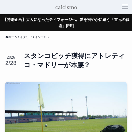
【特別企画】大人になったティフォージへ。愛を密やかに纏う「首元の戦
術」[PR]
ホーム
イタリア
インテル
スタンコビッチ獲得にアトレティ
2026
2/28
コ・マドリーが本腰？