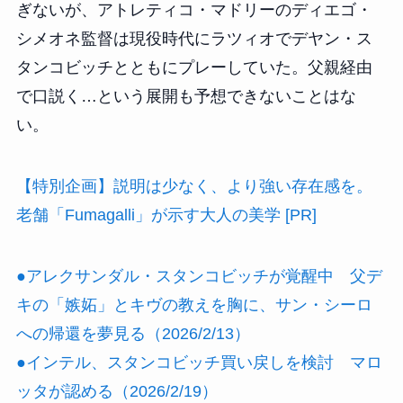
ぎないが、アトレティコ・マドリーのディエゴ・
シメオネ監督は現役時代にラツィオでデヤン・ス
タンコビッチとともにプレーしていた。父親経由
で口説く…という展開も予想できないことはな
い。
【特別企画】説明は少なく、より強い存在感を。
老舗「Fumagalli」が示す大人の美学 [PR]
●アレクサンダル・スタンコビッチが覚醒中 父デ
キの「嫉妬」とキヴの教えを胸に、サン・シーロ
への帰還を夢見る（2026/2/13）
●インテル、スタンコビッチ買い戻しを検討 マロ
ッタが認める（2026/2/19）