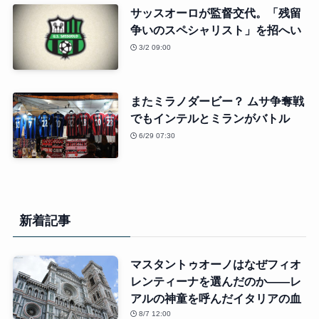
サッスオーロが監督交代。「残留
争いのスペシャリスト」を招へい
3/2 09:00
またミラノダービー？ ムサ争奪戦
でもインテルとミランがバトル
6/29 07:30
新着記事
マスタントゥオーノはなぜフィオ
レンティーナを選んだのか――レ
アルの神童を呼んだイタリアの血
8/7 12:00