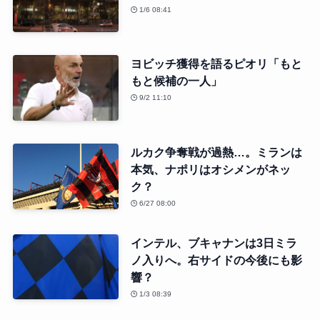
1/6 08:41
ヨビッチ獲得を語るピオリ「もと
もと候補の一人」
9/2 11:10
ルカク争奪戦が過熱…。ミランは
本気、ナポリはオシメンがネッ
ク？
6/27 08:00
インテル、ブキャナンは3日ミラ
ノ入りへ。右サイドの今後にも影
響？
1/3 08:39