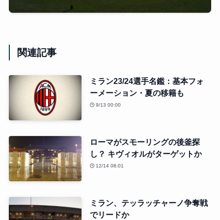
関連記事
ミラン23/24選手名鑑：基本フォ
ーメーション・夏の移籍も
9/13 00:00
ローマがスモーリングの後釜探
し？ キヴィオルがターゲットか
12/14 08:01
ミラン、テッラッチャーノ争奪戦
でリードか