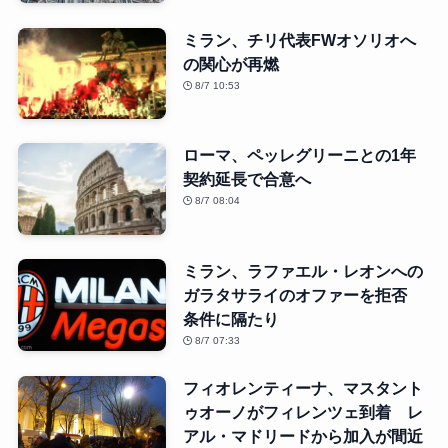
ミラン、チリ代表FWオソリオへ
の関心が再燃
8/7 10:53
ローマ、ペッレグリーニとの1年
契約延長で合意へ
8/7 08:04
ミラン、ラファエル・レオンへの
ガラタサライのオファーを拒否
条件に隔たり
8/7 07:33
フィオレンティーナ、マスタント
ゥオーノがフィレンツェ到着 レ
アル・マドリードから加入が間近