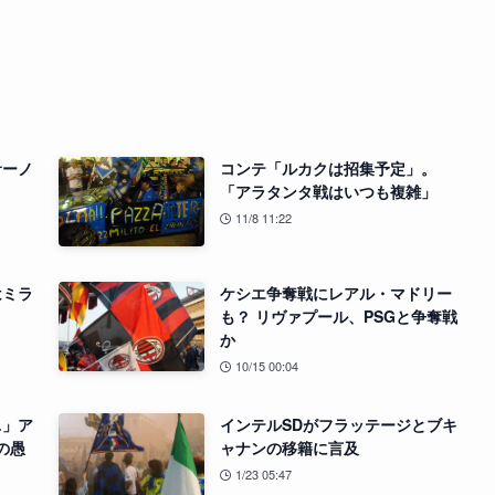
サーノ
コンテ「ルカクは招集予定」。
「アラタンタ戦はいつも複雑」
11/8 11:22
はミラ
ケシエ争奪戦にレアル・マドリー
も？ リヴァプール、PSGと争奪戦
か
10/15 00:04
…」ア
インテルSDがフラッテージとブキ
の愚
ャナンの移籍に言及
1/23 05:47