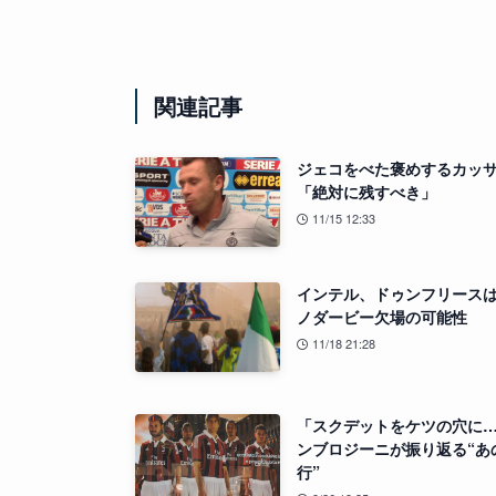
関連記事
ジェコをべた褒めするカッ
「絶対に残すべき」
11/15 12:33
インテル、ドゥンフリース
ノダービー欠場の可能性
11/18 21:28
「スクデットをケツの穴に
ンブロジーニが振り返る“あ
行”