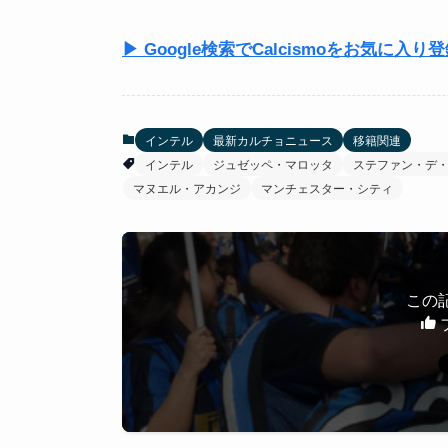
▶ Google検索でCalcismoをお気に入り
インテル
最新カルチョニュース
移籍関連
インテル
ジュゼッペ・マロッタ
ステファン・デ
マヌエル・アカンジ
マンチェスター・シティ
この