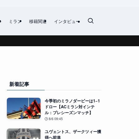
ル
ミラン
移籍関連
インタビュー
新着記事
今季初のミラノダービーは1−1
ドロー【ACミラン対インテ
ル：プレシーズンマッチ】
8/6 09:45
ユヴェントス、ザークツィー獲
得へ前進