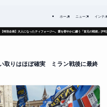
ホーム
ニュース
インテ
【特別企画】大人になったティフォージへ。愛を密やかに纏う「首元の戦術」[PR]
い取りはほぼ確実 ミラン戦後に最終