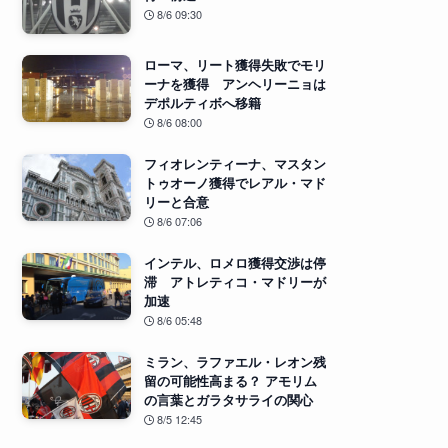
8/6 09:30
ローマ、リート獲得失敗でモリ
ーナを獲得 アンヘリーニョは
デポルティボへ移籍
8/6 08:00
フィオレンティーナ、マスタン
トゥオーノ獲得でレアル・マド
リーと合意
8/6 07:06
インテル、ロメロ獲得交渉は停
滞 アトレティコ・マドリーが
加速
8/6 05:48
ミラン、ラファエル・レオン残
留の可能性高まる？ アモリム
の言葉とガラタサライの関心
8/5 12:45