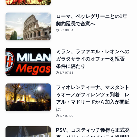
ローマ、ペッレグリーニとの1年
契約延長で合意へ
8/7 08:04
ミラン、ラファエル・レオンへの
ガラタサライのオファーを拒否
条件に隔たり
8/7 07:33
フィオレンティーナ、マスタント
ゥオーノがフィレンツェ到着 レ
アル・マドリードから加入が間近
に
8/7 07:00
PSV、コスティッチ獲得を正式発