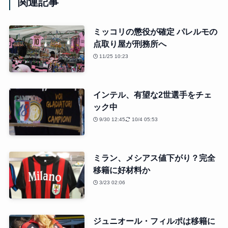
関連記事
ミッコリの懲役が確定 パレルモの
点取り屋が刑務所へ
11/25 10:23
インテル、有望な2世選手をチェ
ック中
9/30 12:45
10/4 05:53
ミラン、メシアス値下がり？完全
移籍に好材料か
3/23 02:06
ジュニオール・フィルポは移籍に