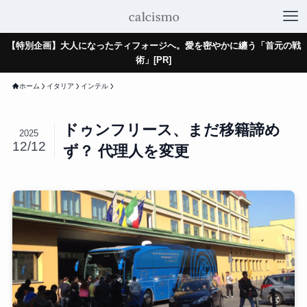
【特別企画】大人になったティフォージへ。愛を密やかに纏う「首元の戦
術」[PR]
ホーム
イタリア
インテル
ドゥンフリース、まだ移籍諦め
2025
12/12
ず？ 代理人を変更