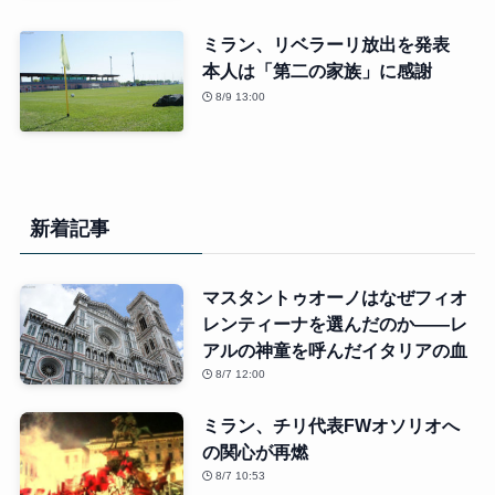
ミラン、リベラーリ放出を発表
本人は「第二の家族」に感謝
8/9 13:00
新着記事
マスタントゥオーノはなぜフィオ
レンティーナを選んだのか――レ
アルの神童を呼んだイタリアの血
8/7 12:00
ミラン、チリ代表FWオソリオへ
の関心が再燃
8/7 10:53