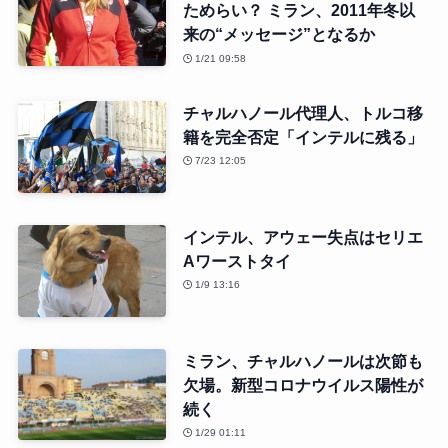
ためらい？ ミラン、2011年冬以
来の“メッセージ”となるか
1/21 09:58
チャルハノール代理人、トルコ移
籍を完全否定「インテルに残る」
7/23 12:05
インテル、アウェー失点はセリエ
Aワーストタイ
1/9 13:16
ミラン、チャルハノールは次節も
欠場。新型コロナウイルス陽性が
続く
1/29 01:11