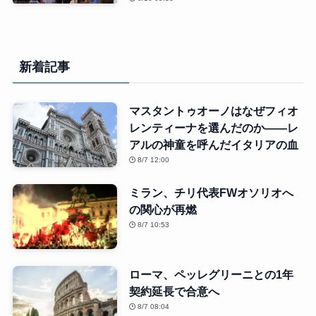
新着記事
マスタントゥオーノはなぜフィオ
レンティーナを選んだのか――レ
アルの神童を呼んだイタリアの血
8/7 12:00
ミラン、チリ代表FWオソリオへ
の関心が再燃
8/7 10:53
ローマ、ペッレグリーニとの1年
契約延長で合意へ
8/7 08:04