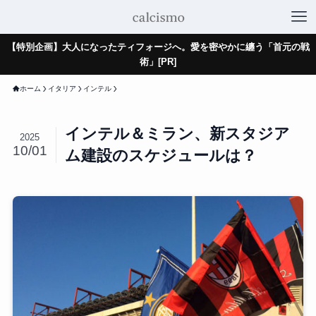
【特別企画】大人になったティフォージへ。愛を密やかに纏う「首元の戦
術」[PR]
ホーム
イタリア
インテル
インテル＆ミラン、新スタジア
2025
10/01
ム建設のスケジュールは？