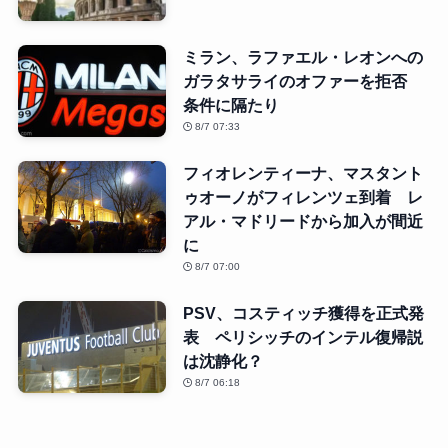
ミラン、ラファエル・レオンへの
ガラタサライのオファーを拒否
条件に隔たり
8/7 07:33
フィオレンティーナ、マスタント
ゥオーノがフィレンツェ到着 レ
アル・マドリードから加入が間近
に
8/7 07:00
PSV、コスティッチ獲得を正式発
表 ペリシッチのインテル復帰説
は沈静化？
8/7 06:18