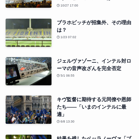
10/27 17:00
ブラホビッチが招集外、その理由
は？
1/23 07:02
ジェルヴァゾーニ、インテル対ロ
ーマの音声改ざんを完全否定
5/1 06:55
キヴ監督に期待する元同僚や恩師
たち——「いまのインテルに最
適」
6/8 13:30
結果を残したベッラノーヴァ「ブ