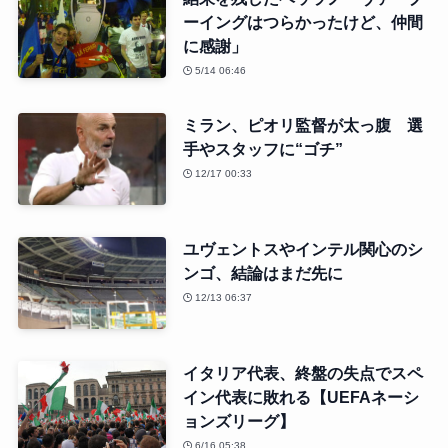
ーイングはつらかったけど、仲間
に感謝」
5/14 06:46
ミラン、ピオリ監督が太っ腹 選
手やスタッフに“ゴチ”
12/17 00:33
ユヴェントスやインテル関心のシ
ンゴ、結論はまだ先に
12/13 06:37
イタリア代表、終盤の失点でスペ
イン代表に敗れる【UEFAネーシ
ョンズリーグ】
6/16 05:38