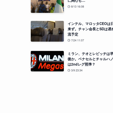
に関心も…
8/13 16:08
インテル、マロッタCEOは
来ず。チャン会長とSDは遅
流予定
7/24 11:07
ミラン、テオとレビッチは
復か。ベナセルとチャルハ
は2ndレグ照準？
3/9 23:34