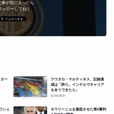
記事が気に入ったら
フォローしてね！
ニター
ラウタロ・マルティネス、記録達
成は「誇り。インテルでキャリア
を全うできたら」
3/6 05:21
ウシェ
モウリーニョを激怒させた第4審判