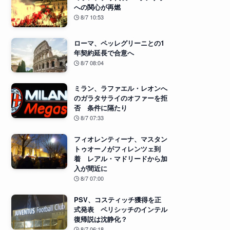
への関心が再燃
8/7 10:53
ローマ、ペッレグリーニとの1
年契約延長で合意へ
8/7 08:04
ミラン、ラファエル・レオンへ
のガラタサライのオファーを拒
否 条件に隔たり
8/7 07:33
フィオレンティーナ、マスタン
トゥオーノがフィレンツェ到
着 レアル・マドリードから加
入が間近に
8/7 07:00
PSV、コスティッチ獲得を正
式発表 ペリシッチのインテル
復帰説は沈静化？
8/7 06:18