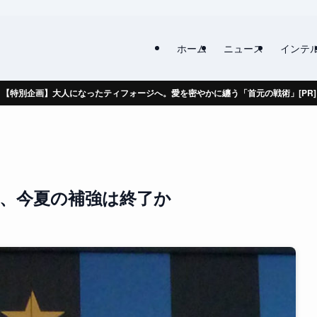
ホーム
ニュース
インテ
【特別企画】大人になったティフォージへ。愛を密やかに纏う「首元の戦術」[PR]
ル、今夏の補強は終了か