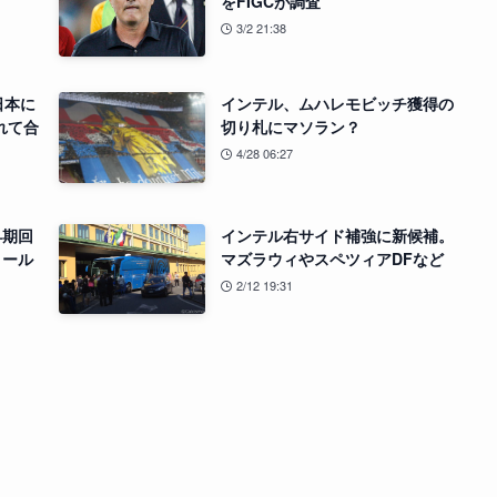
をFIGCが調査
3/2 21:38
日本に
インテル、ムハレモビッチ獲得の
れて合
切り札にマソラン？
4/28 06:27
早期回
インテル右サイド補強に新候補。
ノール
マズラウィやスペツィアDFなど
2/12 19:31