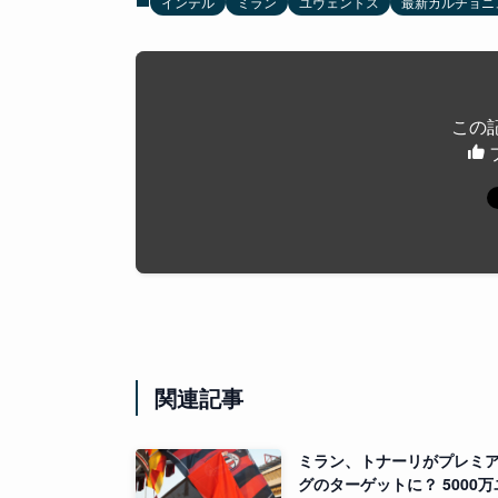
インテル
ミラン
ユヴェントス
最新カルチョニ
この
関連記事
ミラン、トナーリがプレミ
グのターゲットに？ 5000