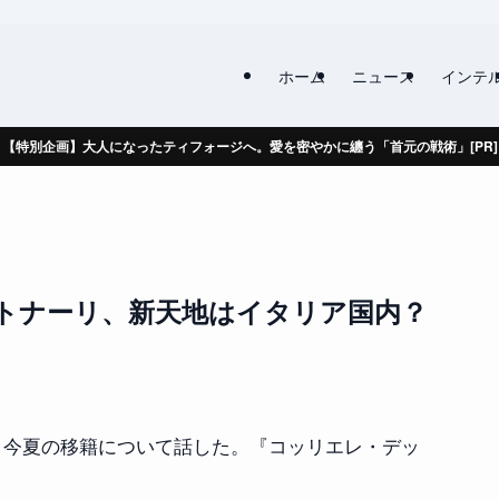
ホーム
ニュース
インテ
【特別企画】大人になったティフォージへ。愛を密やかに纏う「首元の戦術」[PR]
トナーリ、新天地はイタリア国内？
今夏の移籍について話した。『コッリエレ・デッ