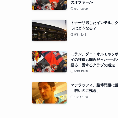
のオファーか
6/21 08:09
トナーリ逃したインテル、
ラはどうなる？
9/1 18:48
ミラン、ダニ・オルモやソ
イの獲得も間近だった──ボ
語る、愛するクラブの迷走
5/13 19:00
マテラッツィ、賭博問題に
「若いのに残念」
10/14 10:30