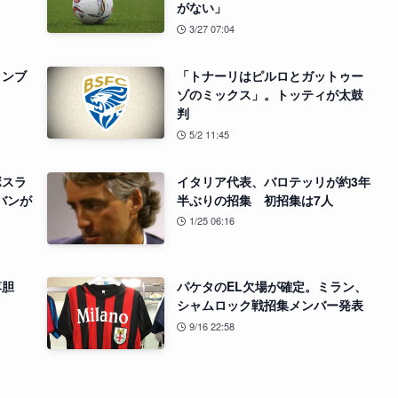
がない」
3/27 07:04
クンブ
「トナーリはピルロとガットゥー
ゾのミックス」。トッティが太鼓
判
5/2 11:45
ボスラ
イタリア代表、バロテッリが約3年
バンが
半ぶりの招集 初招集は7人
1/25 06:16
落胆
パケタのEL欠場が確定。ミラン、
シャムロック戦招集メンバー発表
9/16 22:58