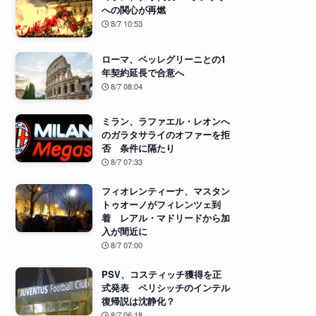
への関心が再燃
8/7 10:53
ローマ、ペッレグリーニとの1
年契約延長で合意へ
8/7 08:04
ミラン、ラファエル・レオンへ
のガラタサライのオファーを拒
否 条件に隔たり
8/7 07:33
フィオレンティーナ、マスタン
トゥオーノがフィレンツェ到
着 レアル・マドリードから加
入が間近に
8/7 07:00
PSV、コスティッチ獲得を正
式発表 ペリシッチのインテル
復帰説は沈静化？
8/7 06:18