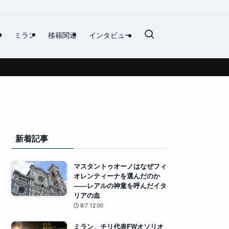
ル
ミラン
移籍関連
インタビュー
新着記事
マスタントゥオーノはなぜフィ
オレンティーナを選んだのか
――レアルの神童を呼んだイタ
リアの血
8/7 12:00
ミラン、チリ代表FWオソリオ