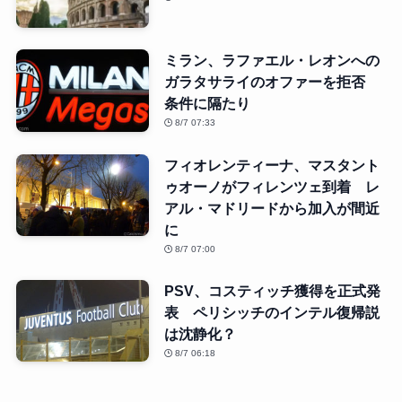
ミラン、ラファエル・レオンへの
ガラタサライのオファーを拒否
条件に隔たり
8/7 07:33
フィオレンティーナ、マスタント
ゥオーノがフィレンツェ到着 レ
アル・マドリードから加入が間近
に
8/7 07:00
PSV、コスティッチ獲得を正式発
表 ペリシッチのインテル復帰説
は沈静化？
8/7 06:18