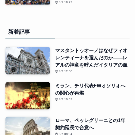
4/1 18:23
新着記事
マスタントゥオーノはなぜフィオ
レンティーナを選んだのか――レ
アルの神童を呼んだイタリアの血
8/7 12:00
ミラン、チリ代表FWオソリオへ
の関心が再燃
8/7 10:53
ローマ、ペッレグリーニとの1年
契約延長で合意へ
8/7 08:04