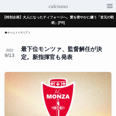
【特別企画】大人になったティフォージへ。愛を密やかに纏う「首元の戦
術」[PR]
ホーム
イタリア
最下位モンツァ、監督解任が決
2022
9/13
定。新指揮官も発表