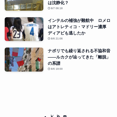
は沈静化？
8/7 06:18
インテルの補強が難航中 ロメロ
はアトレティコ・マドリー濃厚
ディアビも逃したか
8/6 21:06
ナポリでも繰り返される不協和音
――ルカクが辿ってきた「離脱」
の系譜
8/6 19:00