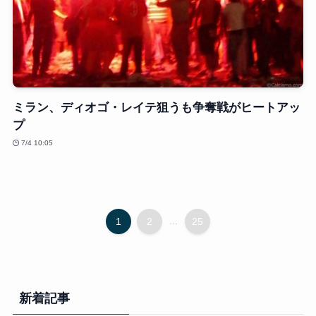
ミラン、ディオゴ・レイテ狙うも争奪戦がヒートアッ
プ
7/4 10:05
1
2
...
25
新着記事