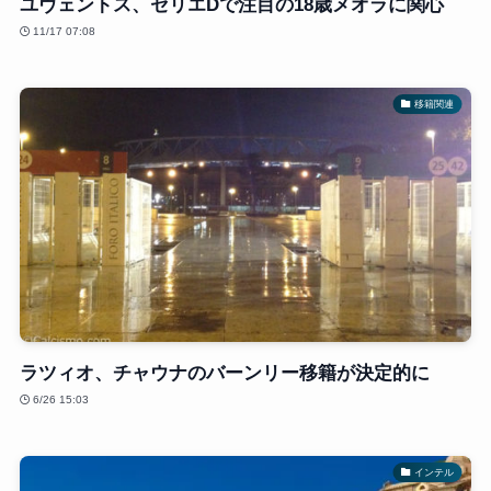
ユヴェントス、セリエDで注目の18歳メオラに関心
11/17 07:08
移籍関連
ラツィオ、チャウナのバーンリー移籍が決定的に
6/26 15:03
インテル