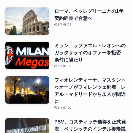
ローマ、ペッレグリーニとの1年
契約延長で合意へ
8/7 08:04
ミラン、ラファエル・レオンへの
ガラタサライのオファーを拒否
条件に隔たり
8/7 07:33
フィオレンティーナ、マスタント
ゥオーノがフィレンツェ到着 レ
アル・マドリードから加入が間近
に
8/7 07:00
PSV、コスティッチ獲得を正式発
表 ペリシッチのインテル復帰説