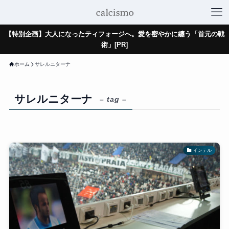
【特別企画】大人になったティフォージへ。愛を密やかに纏う「首元の戦
術」[PR]
ホーム
サレルニターナ
サレルニターナ
– tag –
インテル