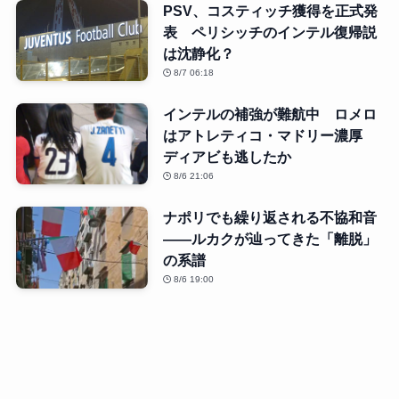
PSV、コスティッチ獲得を正式発
表 ペリシッチのインテル復帰説
は沈静化？
8/7 06:18
インテルの補強が難航中 ロメロ
はアトレティコ・マドリー濃厚
ディアビも逃したか
8/6 21:06
ナポリでも繰り返される不協和音
――ルカクが辿ってきた「離脱」
の系譜
8/6 19:00