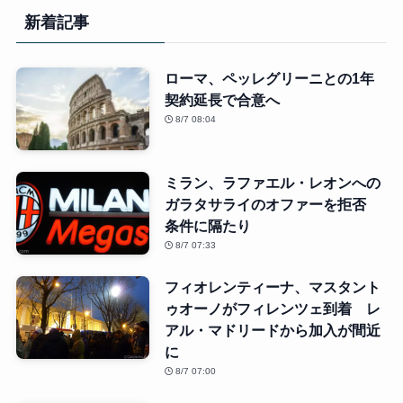
新着記事
ローマ、ペッレグリーニとの1年
契約延長で合意へ
8/7 08:04
ミラン、ラファエル・レオンへの
ガラタサライのオファーを拒否
条件に隔たり
8/7 07:33
フィオレンティーナ、マスタント
ゥオーノがフィレンツェ到着 レ
アル・マドリードから加入が間近
に
8/7 07:00