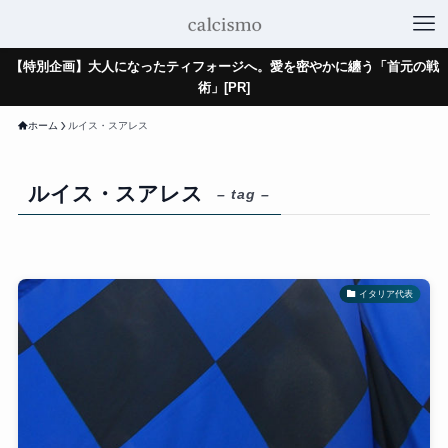
【特別企画】大人になったティフォージへ。愛を密やかに纏う「首元の戦
術」[PR]
ホーム
ルイス・スアレス
ルイス・スアレス
– tag –
イタリア代表