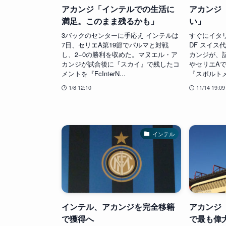
アカンジ「インテルでの生活に
アカンジ
満足。このまま残るかも」
い」
3バックのセンターに手応え インテルは
すぐにイタ
7日、セリエA第19節でパルマと対戦
DF スイス
し、2−0の勝利を収めた。マヌエル・ア
カンジが、
カンジが試合後に『スカイ』で残したコ
やセリエA
メントを『FcInterN...
『スポルトメ
1/8 12:10
11/14 19:09
インテル
インテル、アカンジを完全移籍
アカンジ
で獲得へ
で最も偉