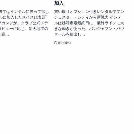
加入
決勝ではインテルに勝って欲し
買い取りオプション付きレンタルでマン
ルに加入したスイス代表DF
チェスター・シティから新戦力 インテ
アカンジが、クラブ公式メデ
ルは移籍市場最終日に、最終ラインに大
タビューに応じ、新天地での
きな動きがあった。バンジャマン・パヴ
...
ァールを放出し...
9/2 05:41