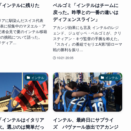
「インテルに残りた
ベルゴミ「インテルはチームに
戻った。昨季との一番の違いは
ディフェンスライン」
リアに馴染んだスイス代表
代表に招集中のマヌエル・ア
アカンジ効果にも言及 インテルのレジ
記者会見で夏のインテル移籍
ェンド、ジュゼッペ・ベルゴミが、クリ
での挑戦について語った。
スティアン・キヴ監督の手腕を称えた。
ディア...
『スカイ』の番組でセリエA第7節ローマ
戦の勝利を振り...
10/21 20:05
インテル
インテル
「インテルはイタリア
インテル、最終日にサプライ
大。選ぶのは簡単だっ
ズ パヴァール放出でアカンジ