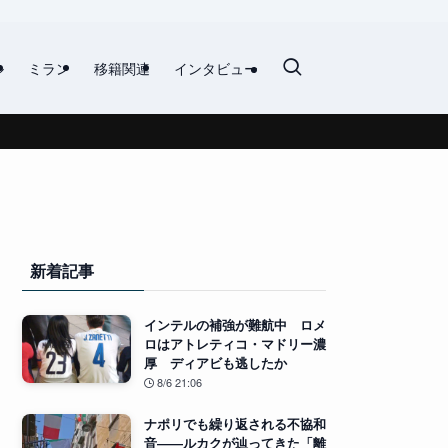
ル
ミラン
移籍関連
インタビュー
新着記事
インテルの補強が難航中 ロメ
ロはアトレティコ・マドリー濃
厚 ディアビも逃したか
8/6 21:06
ナポリでも繰り返される不協和
音――ルカクが辿ってきた「離