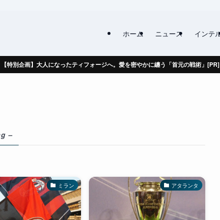
ホーム
ニュース
インテ
【特別企画】大人になったティフォージへ。愛を密やかに纏う「首元の戦術」[PR]
ag –
ミラン
アタランタ