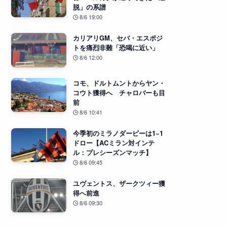
脱」の系譜
8/6 19:00
カリアリGM、セバ・エスポジ
トを痛烈非難「恐喝に近い」
8/6 12:00
コモ、ドルトムントからヤン・
コウト獲得へ チャロバーも目
前
8/6 10:41
今季初のミラノダービーは1−1
ドロー【ACミラン対インテ
ル：プレシーズンマッチ】
8/6 09:45
ユヴェントス、ザークツィー獲
得へ前進
8/6 09:30