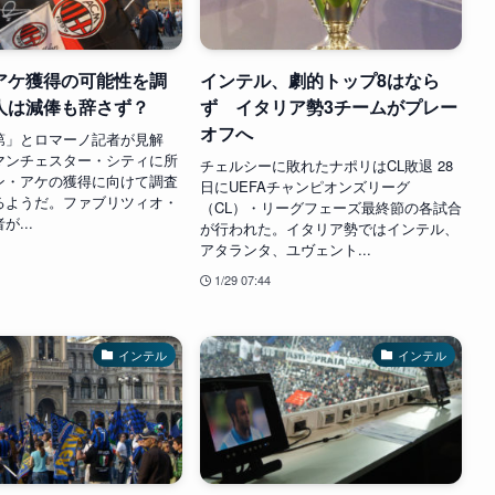
アケ獲得の可能性を調
インテル、劇的トップ8はなら
人は減俸も辞さず？
ず イタリア勢3チームがプレー
オフへ
第」とロマーノ記者が見解
マンチェスター・シティに所
チェルシーに敗れたナポリはCL敗退 28
ン・アケの獲得に向けて調査
日にUEFAチャンピオンズリーグ
るようだ。ファブリツィオ・
（CL）・リーグフェーズ最終節の各試合
...
が行われた。イタリア勢ではインテル、
アタランタ、ユヴェント...
1/29 07:44
インテル
インテル