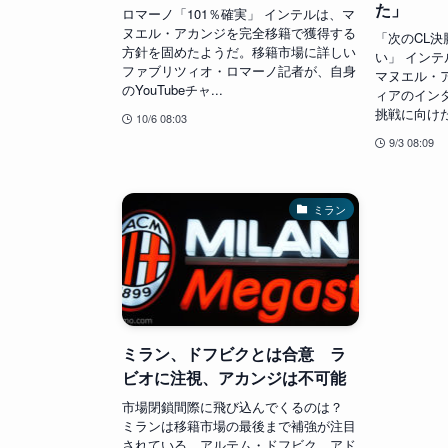
た」
ロマーノ「101％確実」 インテルは、マ
ヌエル・アカンジを完全移籍で獲得する
「次のCL
方針を固めたようだ。移籍市場に詳しい
い」 インテ
ファブリツィオ・ロマーノ記者が、自身
マヌエル・
のYouTubeチャ...
ィアのイン
挑戦に向けた意
10/6 08:03
9/3 08:09
ミラン
ミラン、ドフビクとは合意 ラ
ビオに注視、アカンジは不可能
市場閉鎖間際に飛び込んでくるのは？
ミランは移籍市場の最後まで補強が注目
されている。アルテム・ドフビク、アド