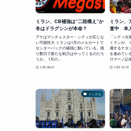
ミラン、CB補強は“二段構え”か
ミラン、
冬はドラグシンが本命？
査中 本
アケはマンチェスター・シティが応じな
「シティ次
い可能性大 ミランは1月のメルカートで
ミランが、
センターバックの補強に動いている。残
属するナタ
り数日で新たな戦力はやってくるのだろ
を進めてい
うか。 1月の...
ロマーノ記者が
1/30 08:01
1/29 10:19
インテル