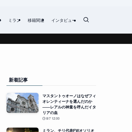
ル
ミラン
移籍関連
インタビュー
新着記事
マスタントゥオーノはなぜフィ
オレンティーナを選んだのか
――レアルの神童を呼んだイタ
リアの血
8/7 12:00
ミラン、チリ代表FWオソリオ