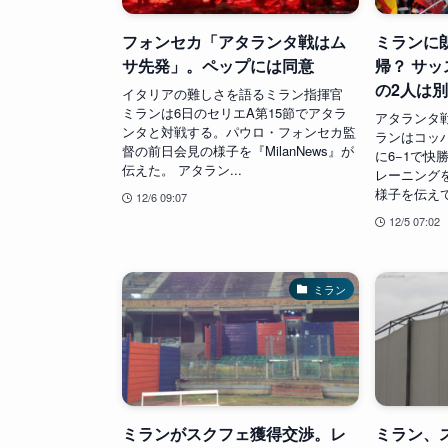
フォンセカ「アタランタ戦はム
ミランに
サ先発」。ペップには同意
帰？ サ
の2人は
イタリアの難しさを語るミラン指揮官
ミランは6日のセリエA第15節でアタラ
アタランタ
ンタと対戦する。パウロ・フォンセカ監
ランはコッ
督の前日会見の様子を『MilanNews』が
に6−1で快
伝えた。 アタラン...
レーニング
様子を伝えてい
12/6 09:07
12/5 07:02
ミラン
ミランがスクフェ獲得交渉。レ
ミラン、