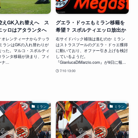
控えGK入れ替えへ ス
グエラ・ドゥエもミラン移籍を
エッロはアタランタへ
希望？ スポルティエッロ放出か
ィオレンティーナからテッラ
右サイドバック補強は進むのか ミラン
 ミランはGKの入れ替わりが
はストラスブールのグエラ・ドゥエ獲得
なった。マルコ・スポルティ
に動いており、オファー引き上げを検討
タランタ移籍が決まり、フィ
しているようだ。
...
『GianlucaDiMarzio.com』が9日に報...
7/10 13:00
ミラン
ミラン