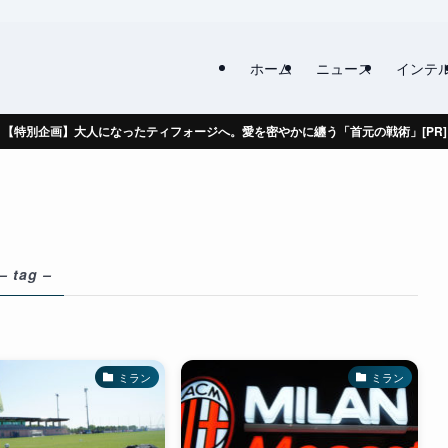
ホーム
ニュース
インテ
【特別企画】大人になったティフォージへ。愛を密やかに纏う「首元の戦術」[PR]
– tag –
ミラン
ミラン