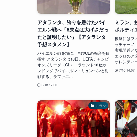
アタランタ、誇りを懸けたバイ
ミラン、
エルン戦へ「6失点は大げさだっ
ポルティ
たと証明したい」【アタランタ
後釜にはフ
予想スタメン】
ッチャーノ
実現間近と
バイエルン戦を糧に、再びCLの舞台を目
エッロのア
指す アタランタは18日、UEFAチャンピ
オレンティーナ
オンズリーグ（CL）・ラウンド16セカ
ンドレグでバイエルン・ミュンヘンと対
7/16 14:07
戦する、ラファエ...
3/18 17:00
ミラン