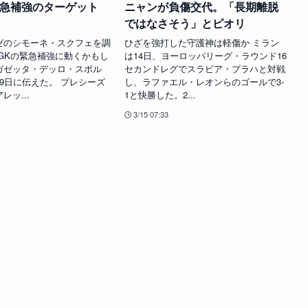
緊急補強のターゲット
ニャンが負傷交代。「長期離脱
ではなさそう」とピオリ
ゼのシモーネ・スクフェを調
ひざを強打した守護神は軽傷か ミラン
がGKの緊急補強に動くかもし
は14日、ヨーロッパリーグ・ラウンド16
ガゼッタ・デッロ・スポル
セカンドレグでスラビア・プラハと対戦
9日に伝えた。 プレシーズ
し、ラファエル・レオンらのゴールで3-
レッ...
1と快勝した。2...
3/15 07:33