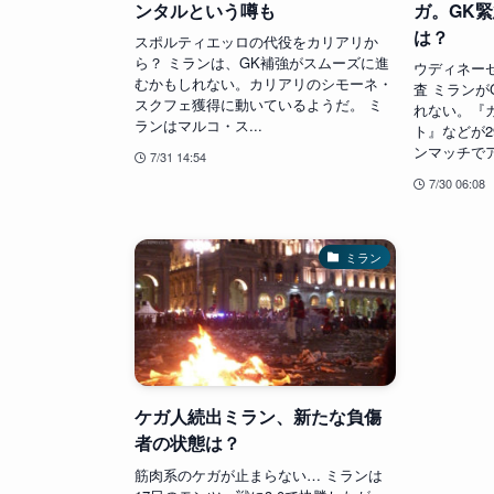
ンタルという噂も
ガ。GK
は？
スポルティエッロの代役をカリアリか
ら？ ミランは、GK補強がスムーズに進
ウディネー
むかもしれない。カリアリのシモーネ・
査 ミラン
スクフェ獲得に動いているようだ。 ミ
れない。『
ランはマルコ・ス...
ト』などが2
ンマッチでア
7/31 14:54
7/30 06:08
ミラン
ケガ人続出ミラン、新たな負傷
者の状態は？
筋肉系のケガが止まらない… ミランは