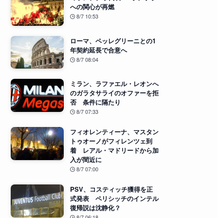
への関心が再燃
8/7 10:53
ローマ、ペッレグリーニとの1
年契約延長で合意へ
8/7 08:04
ミラン、ラファエル・レオンへ
のガラタサライのオファーを拒
否 条件に隔たり
8/7 07:33
フィオレンティーナ、マスタン
トゥオーノがフィレンツェ到
着 レアル・マドリードから加
入が間近に
8/7 07:00
PSV、コスティッチ獲得を正
式発表 ペリシッチのインテル
復帰説は沈静化？
8/7 06:18