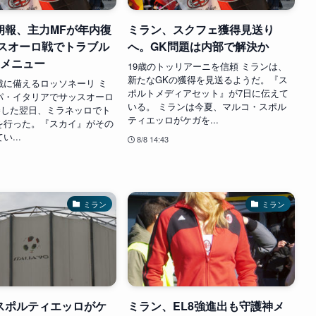
朗報、主力MFが年内復
ミラン、スクフェ獲得見送り
ッスオーロ戦でトラブル
へ。GK問題は内部で解決か
別メニュー
19歳のトッリアーニを信頼 ミランは、
新たなGKの獲得を見送るようだ。『ス
戦に備えるロッソネーリ ミ
ポルトメディアセット』が7日に伝えて
パ・イタリアでサッスオーロ
いる。 ミランは今夏、マルコ・スポル
勝した翌日、ミラネッロでト
ティエッロがケガを...
を行った。『スカイ』がその
...
8/8 14:43
ミラン
ミラン
スポルティエッロがケ
ミラン、EL8強進出も守護神メ