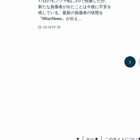
17日のモンツァ戦に3-0で快勝したが、
新たな負傷者が出たことは今後に不安を
残している。最新の負傷者の状態を
『MilanNews』が伝え...
12/19 07:19
1
ホーム
このサイトについ