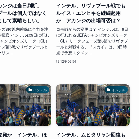
カンジは当日判断」
インテル、リヴァプール戦でも
プールは個人ではなく
ルイス・エンヒキを継続起用
として素晴らしい」
か アカンジの出場可否は？
ーズ8位以内確保に全力を注
コモ戦からの変更は？ インテルは、9日
指揮官 インテルは9日に行わ
に行われるUEFAチャンピオンズリーグ
チャンピオンズリーグ（CL）
（CL）リーグフェーズ第6節でリヴァプ
ーズ第6戦でリヴァプールと
ールと対戦する。『スカイ』は、8日時
リス...
点で予想スタメン...
12/9 06:54
インテル
インテル
先発か インテル、ほ
インテル、ムヒタリャン回復も