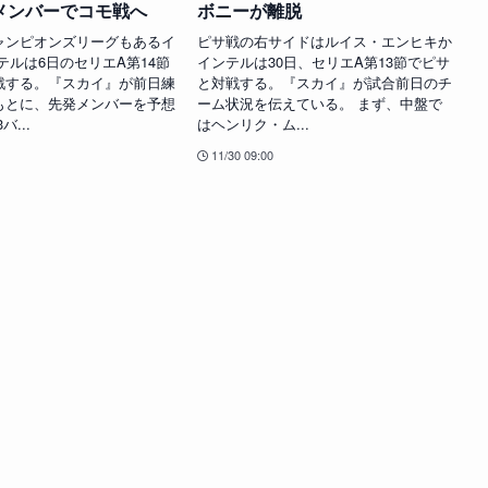
メンバーでコモ戦へ
ボニーが離脱
ャンピオンズリーグもあるイ
ピサ戦の右サイドはルイス・エンヒキか
テルは6日のセリエA第14節
インテルは30日、セリエA第13節でピサ
戦する。『スカイ』が前日練
と対戦する。『スカイ』が試合前日のチ
もとに、先発メンバーを予想
ーム状況を伝えている。 まず、中盤で
バ...
はヘンリク・ム...
11/30 09:00