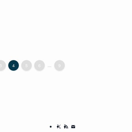
3
4
5
6
...
9