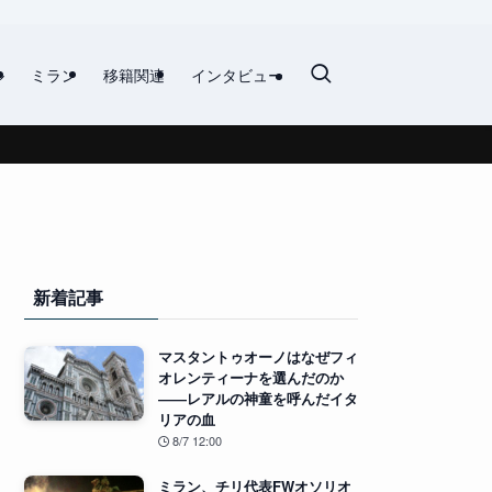
ル
ミラン
移籍関連
インタビュー
新着記事
マスタントゥオーノはなぜフィ
オレンティーナを選んだのか
――レアルの神童を呼んだイタ
リアの血
8/7 12:00
ミラン、チリ代表FWオソリオ