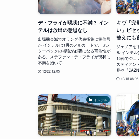
デ・フライが現状に不満？ イン
キヴ「完
テルは放出の意思なし
い」ビセ
替えにも
出場機会減でオランダ代表招集に黄信号
か インテルは1月のメルカートで、セン
ジェノアを
ターバックの補強が必要になる可能性が
ル インテル
ある。ステファン・デ・フライが現状に
15節でジェ
不満を抱いて...
スティアン
見や『DAZN
12/22 12:05
12/15 08:06
インテル