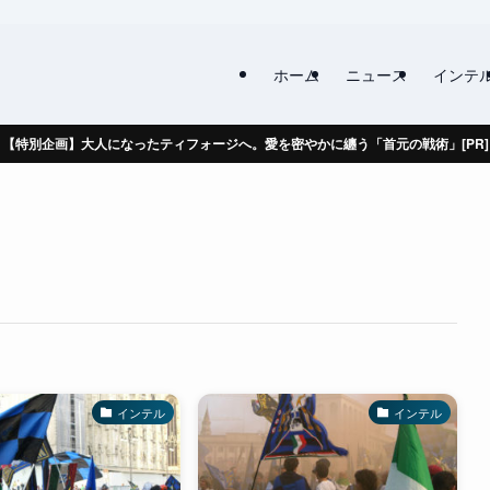
ホーム
ニュース
インテ
【特別企画】大人になったティフォージへ。愛を密やかに纏う「首元の戦術」[PR]
インテル
インテル