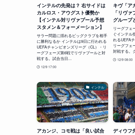
インテルの先発は？ 右サイドは
キヴ「ア
カルロス・アウグスト優勢か
「リヴァ
【インテル対リヴァプール予想
グループ
スタメン＆フォーメーション】
リーグフェ
ぐインテル
サラー問題に揺れるビッグクラブを相手
れるUEFA
に勝利なるか インテルは9日に行われる
リーグフェ
UEFAチャンピオンズリーグ（CL）・リ
対戦する。ク
ーグフェーズ第6戦でリヴァプールと対
戦する。試合当日...
12/9 08:00
12/9 17:00
インテル
アカンジ、コモ戦は「良い試合
ディウフ