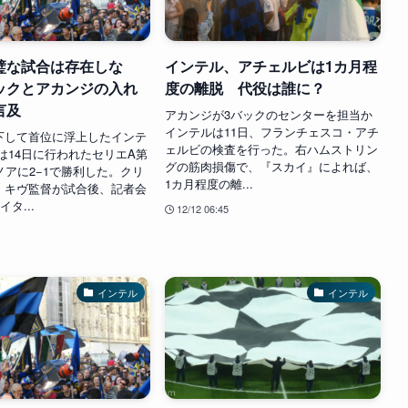
璧な試合は存在しな
インテル、アチェルビは1カ月程
ックとアカンジの入れ
度の離脱 代役は誰に？
言及
アカンジが3バックのセンターを担当か
インテルは11日、フランチェスコ・アチ
下して首位に浮上したインテ
ェルビの検査を行った。右ハムストリン
は14日に行われたセリエA第
グの筋肉損傷で、『スカイ』によれば、
ノアに2−1で勝利した。クリ
1カ月程度の離...
・キヴ監督が試合後、記者会
イタ...
12/12 06:45
インテル
インテル