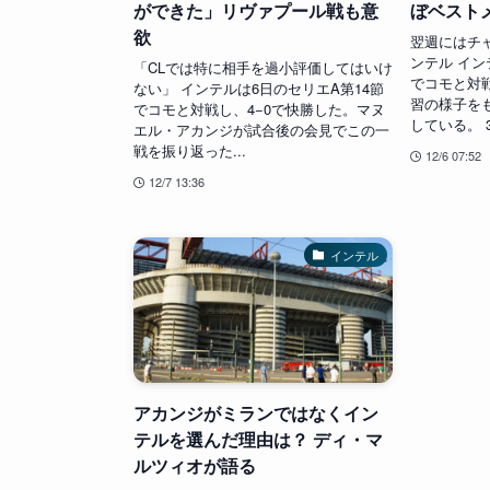
ができた」リヴァプール戦も意
ぼベスト
欲
翌週にはチ
ンテル イン
「CLでは特に相手を過小評価してはいけ
でコモと対
ない」 インテルは6日のセリエA第14節
習の様子を
でコモと対戦し、4−0で快勝した。マヌ
している。 3
エル・アカンジが試合後の会見でこの一
戦を振り返った...
12/6 07:52
12/7 13:36
インテル
アカンジがミランではなくイン
テルを選んだ理由は？ ディ・マ
ルツィオが語る