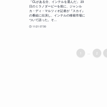
「CLがある分、インテルを選んだ」 23
日のミラノダービーを前に、ジャンル
カ・ディ・マルツィオ記者が『スカイ』
の番組に出演し、インテルの移籍市場に
ついて語った。そ...
11/21 07:50
1
...
2