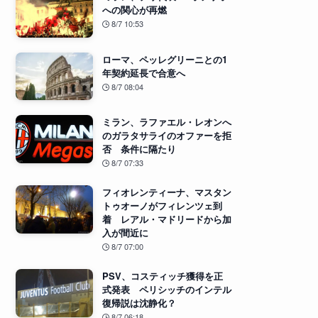
への関心が再燃
8/7 10:53
ローマ、ペッレグリーニとの1
年契約延長で合意へ
8/7 08:04
ミラン、ラファエル・レオンへ
のガラタサライのオファーを拒
否 条件に隔たり
8/7 07:33
フィオレンティーナ、マスタン
トゥオーノがフィレンツェ到
着 レアル・マドリードから加
入が間近に
8/7 07:00
PSV、コスティッチ獲得を正
式発表 ペリシッチのインテル
復帰説は沈静化？
8/7 06:18