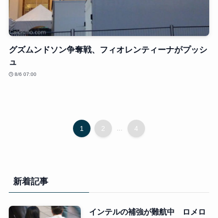
グズムンドソン争奪戦、フィオレンティーナがプッシ
ュ
8/6 07:00
1
2
...
4
新着記事
インテルの補強が難航中 ロメロ