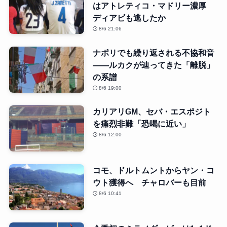
はアトレティコ・マドリー濃厚
ディアビも逃したか
8/6 21:06
ナポリでも繰り返される不協和音
――ルカクが辿ってきた「離脱」
の系譜
8/6 19:00
カリアリGM、セバ・エスポジト
を痛烈非難「恐喝に近い」
8/6 12:00
コモ、ドルトムントからヤン・コ
ウト獲得へ チャロバーも目前
8/6 10:41