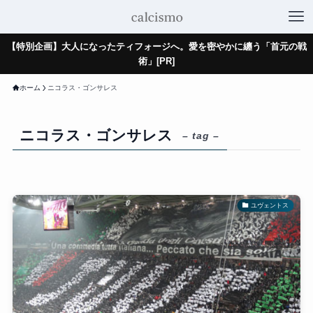
【特別企画】大人になったティフォージへ。愛を密やかに纏う「首元の戦
術」[PR]
ホーム
ニコラス・ゴンサレス
ニコラス・ゴンサレス
– tag –
ユヴェントス