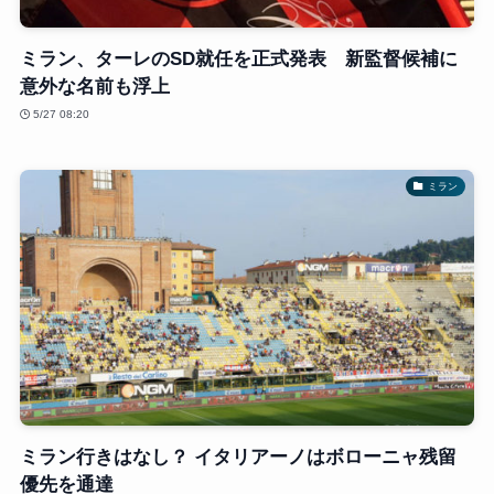
ミラン、ターレのSD就任を正式発表 新監督候補に
意外な名前も浮上
5/27 08:20
ミラン
ミラン行きはなし？ イタリアーノはボローニャ残留
優先を通達