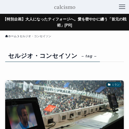
【特別企画】大人になったティフォージへ。愛を密やかに纏う「首元の戦
術」[PR]
ホーム
セルジオ・コンセイソン
セルジオ・コンセイソン
– tag –
ミラン