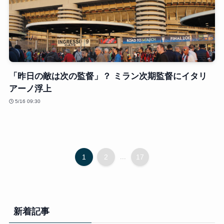
「昨日の敵は次の監督」？ ミラン次期監督にイタリ
アーノ浮上
5/16 09:30
1
2
...
17
新着記事