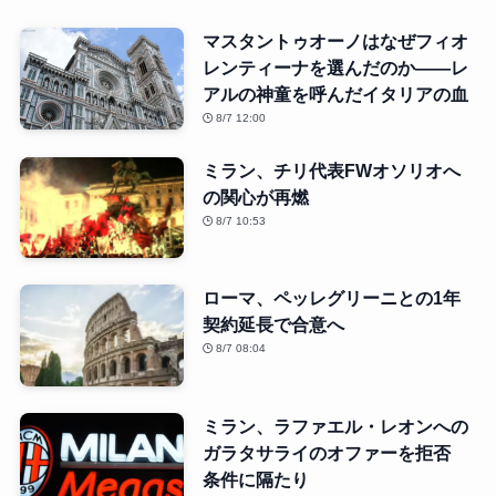
マスタントゥオーノはなぜフィオ
レンティーナを選んだのか――レ
アルの神童を呼んだイタリアの血
8/7 12:00
ミラン、チリ代表FWオソリオへ
の関心が再燃
8/7 10:53
ローマ、ペッレグリーニとの1年
契約延長で合意へ
8/7 08:04
ミラン、ラファエル・レオンへの
ガラタサライのオファーを拒否
条件に隔たり