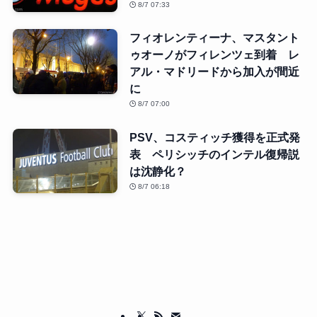
8/7 07:33
フィオレンティーナ、マスタント
ゥオーノがフィレンツェ到着 レ
アル・マドリードから加入が間近
に
8/7 07:00
PSV、コスティッチ獲得を正式発
表 ペリシッチのインテル復帰説
は沈静化？
8/7 06:18