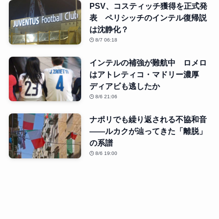
PSV、コスティッチ獲得を正式発
表 ペリシッチのインテル復帰説
は沈静化？
8/7 06:18
インテルの補強が難航中 ロメロ
はアトレティコ・マドリー濃厚
ディアビも逃したか
8/6 21:06
ナポリでも繰り返される不協和音
――ルカクが辿ってきた「離脱」
の系譜
8/6 19:00