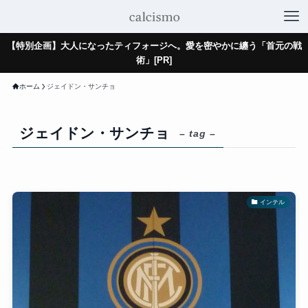
【特別企画】大人になったティフォージへ。愛を密やかに纏う「首元の戦
術」[PR]
ホーム
ジェイドン・サンチョ
ジェイドン・サンチョ
– tag –
インテル