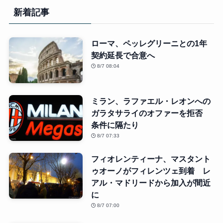
新着記事
ローマ、ペッレグリーニとの1年
契約延長で合意へ
8/7 08:04
ミラン、ラファエル・レオンへの
ガラタサライのオファーを拒否
条件に隔たり
8/7 07:33
フィオレンティーナ、マスタント
ゥオーノがフィレンツェ到着 レ
アル・マドリードから加入が間近
に
8/7 07:00