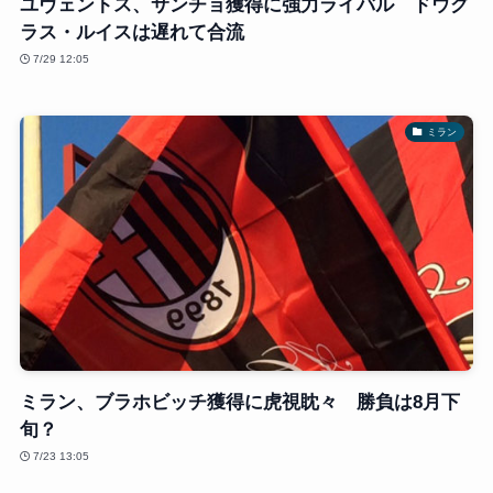
ユヴェントス、サンチョ獲得に強力ライバル ドウグ
ラス・ルイスは遅れて合流
7/29 12:05
ミラン
ミラン、ブラホビッチ獲得に虎視眈々 勝負は8月下
旬？
7/23 13:05