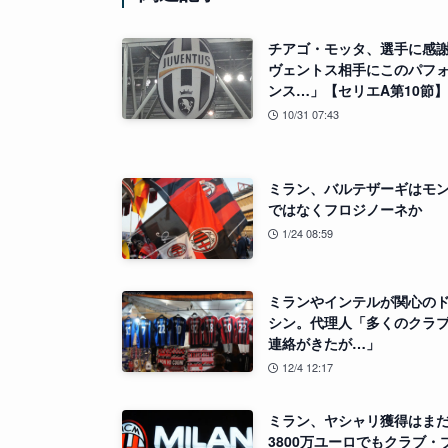
チアゴ・モッタ、選手に感
ヴェントス相手にこのパフ
ンス…」【セリエA第10節】
10/31 07:43
ミラン、バルテザーギはモ
ではなくフロジノーネか
1/24 08:59
ミランやインテルが関心の
シン。代理人「多くのクラ
連絡がきたが…」
12/4 12:17
ミラン、ヤシャリ獲得は
3800万ユーロでもクラブ・