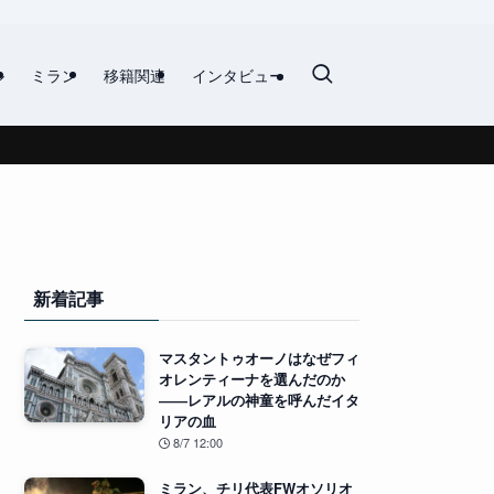
ル
ミラン
移籍関連
インタビュー
新着記事
マスタントゥオーノはなぜフィ
オレンティーナを選んだのか
――レアルの神童を呼んだイタ
リアの血
8/7 12:00
ミラン、チリ代表FWオソリオ