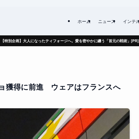
ホーム
ニュース
インテ
【特別企画】大人になったティフォージへ。愛を密やかに纏う「首元の戦術」[PR]
ョ獲得に前進 ウェアはフランスへ