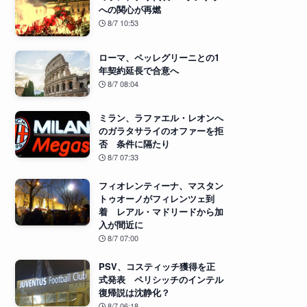
への関心が再燃
8/7 10:53
ローマ、ペッレグリーニとの1
年契約延長で合意へ
8/7 08:04
ミラン、ラファエル・レオンへ
のガラタサライのオファーを拒
否 条件に隔たり
8/7 07:33
フィオレンティーナ、マスタン
トゥオーノがフィレンツェ到
着 レアル・マドリードから加
入が間近に
8/7 07:00
PSV、コスティッチ獲得を正
式発表 ペリシッチのインテル
復帰説は沈静化？
8/7 06:18