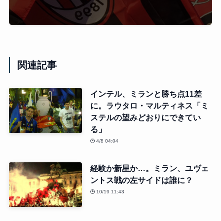
関連記事
インテル、ミランと勝ち点11差
に。ラウタロ・マルティネス「ミ
ステルの望みどおりにできてい
る」
4/8 04:04
経験か新星か…。ミラン、ユヴェ
ントス戦の左サイドは誰に？
10/19 11:43