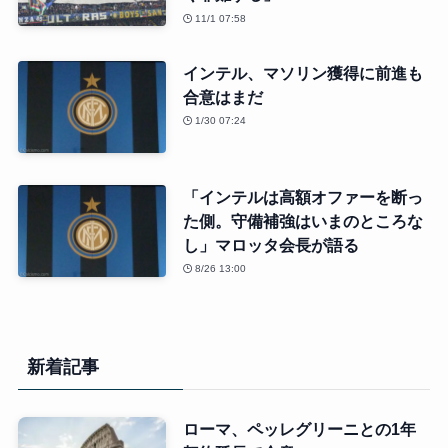
11/1 07:58
インテル、マソリン獲得に前進も
合意はまだ
1/30 07:24
「インテルは高額オファーを断っ
た側。守備補強はいまのところな
し」マロッタ会長が語る
8/26 13:00
新着記事
ローマ、ペッレグリーニとの1年