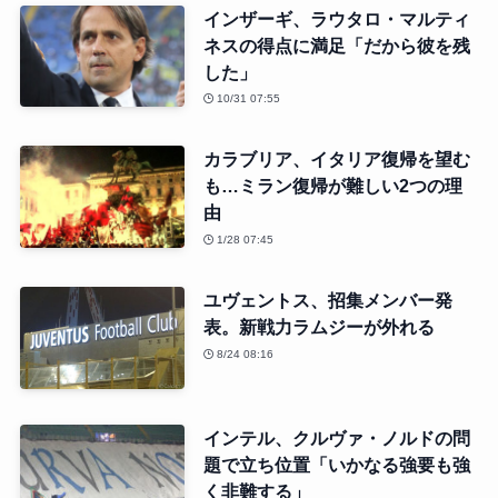
インザーギ、ラウタロ・マルティ
ネスの得点に満足「だから彼を残
した」
10/31 07:55
カラブリア、イタリア復帰を望む
も…ミラン復帰が難しい2つの理
由
1/28 07:45
ユヴェントス、招集メンバー発
表。新戦力ラムジーが外れる
8/24 08:16
インテル、クルヴァ・ノルドの問
題で立ち位置「いかなる強要も強
く非難する」