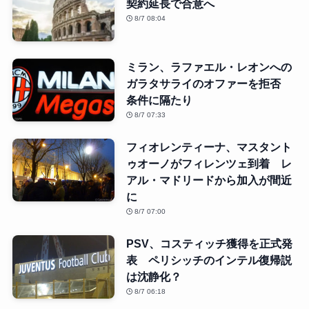
契約延長で合意へ
8/7 08:04
ミラン、ラファエル・レオンへの
ガラタサライのオファーを拒否
条件に隔たり
8/7 07:33
フィオレンティーナ、マスタント
ゥオーノがフィレンツェ到着 レ
アル・マドリードから加入が間近
に
8/7 07:00
PSV、コスティッチ獲得を正式発
表 ペリシッチのインテル復帰説
は沈静化？
8/7 06:18