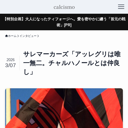
【特別企画】大人になったティフォージへ。愛を密やかに纏う「首元の戦
術」[PR]
ホーム
インタビュー
サレマーカーズ「アッレグリは唯
2026
一無二。チャルハノールとは仲良
3/07
し」