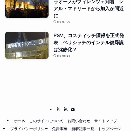
ゥオーノがフィレンツェ到着 レ
アル・マドリードから加入が間近
に
8/7 07:00
PSV、コスティッチ獲得を正式発
表 ペリシッチのインテル復帰説
は沈静化？
8/7 06:18
ホーム
このサイトについて
お問い合わせ
サイトマップ
プライバシーポリシー
免責事項
新着記事一覧
トップページ