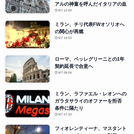
アルの神童を呼んだイタリアの血
8/7 12:00
ミラン、チリ代表FWオソリオへ
の関心が再燃
8/7 10:53
ローマ、ペッレグリーニとの1年
契約延長で合意へ
8/7 08:04
ミラン、ラファエル・レオンへの
ガラタサライのオファーを拒否
条件に隔たり
8/7 07:33
フィオレンティーナ、マスタント