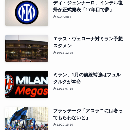
ディ・ジェンナーロ、インテル復
帰が正式発表「17年目で夢」
7/14 05:57
エラス・ヴェローナ対ミラン予想
スタメン
10/16 12:25
ミラン、1月の前線補強はフュル
クルクが本命
12/16 07:15
フラッテージ「アスラニには奢っ
てもらわないと」
12/20 15:19