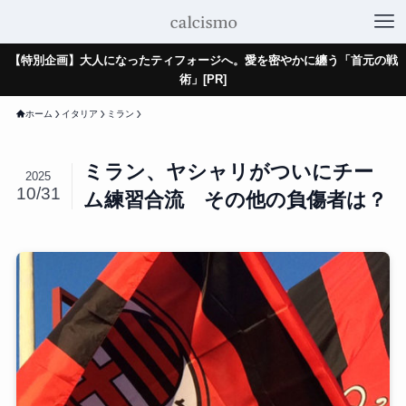
【特別企画】大人になったティフォージへ。愛を密やかに纏う「首元の戦
術」[PR]
ホーム
イタリア
ミラン
ミラン、ヤシャリがついにチー
2025
10/31
ム練習合流 その他の負傷者は？