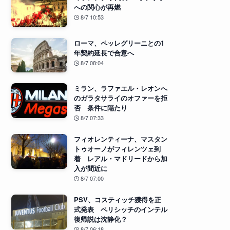
への関心が再燃
8/7 10:53
ローマ、ペッレグリーニとの1
年契約延長で合意へ
8/7 08:04
ミラン、ラファエル・レオンへ
のガラタサライのオファーを拒
否 条件に隔たり
8/7 07:33
フィオレンティーナ、マスタン
トゥオーノがフィレンツェ到
着 レアル・マドリードから加
入が間近に
8/7 07:00
PSV、コスティッチ獲得を正
式発表 ペリシッチのインテル
復帰説は沈静化？
8/7 06:18