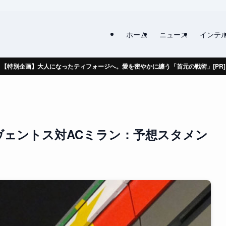
ホーム
ニュース
インテ
【特別企画】大人になったティフォージへ。愛を密やかに纏う「首元の戦術」[PR]
ヴェントス対ACミラン：予想スタメン