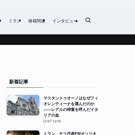
ル
ミラン
移籍関連
インタビュー
新着記事
マスタントゥオーノはなぜフィ
オレンティーナを選んだのか
――レアルの神童を呼んだイタ
リアの血
8/7 12:00
ミラン、チリ代表FWオソリオ