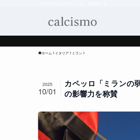
イタリアサッカーの「いま」を整理する
ホーム
イタリア
ミラン
カペッロ「ミランの
2025
10/01
の影響力を称賛