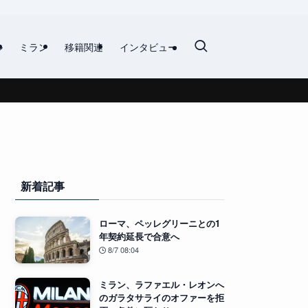
ル
ミラン
移籍関連
インタビュー
新着記事
ローマ、ペッレグリーニとの1
年契約延長で合意へ
8/7 08:04
ミラン、ラファエル・レオンへ
のガラタサライのオファーを拒