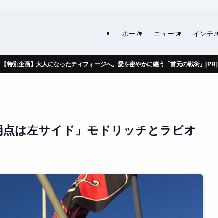
ホーム
ニュース
インテ
【特別企画】大人になったティフォージへ。愛を密やかに纏う「首元の戦術」[PR]
弱点は左サイド」モドリッチとラビオ