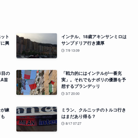
ホット
インテル、18歳アキンサンミロは
アに興
サンプドリア行き濃厚
7/9 13:09
本目の
「戦力的にはインテルが一番充
A首
実」。それでもナポリの優勝を予
想するプランデッリ
3/7 20:00
チが練
ミラン、クルニッチのトルコ行き
ドも
はまだあり得る？
8/17 07:27