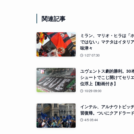
関連記事
ミラン、マリオ・ヒラは「
ではない」マテタはイタリ
味津々
1/27 07:30
ユヴェントス劇的勝利。30
シュートでこじ開けてセリエ
位浮上【動画付き】
10/29 09:00
インテル、アルナウトビッ
習復帰。ついにクアドラー
4/5 05:44