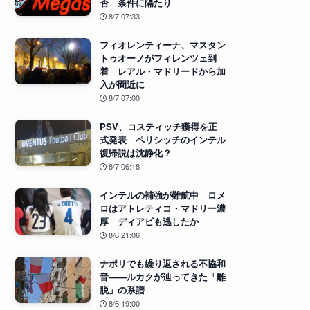
否 条件に隔たり
8/7 07:33
フィオレンティーナ、マスタン
トゥオーノがフィレンツェ到
着 レアル・マドリードから加
入が間近に
8/7 07:00
PSV、コスティッチ獲得を正
式発表 ペリシッチのインテル
復帰説は沈静化？
8/7 06:18
インテルの補強が難航中 ロメ
ロはアトレティコ・マドリー濃
厚 ディアビも逃したか
8/6 21:06
ナポリでも繰り返される不協和
音――ルカクが辿ってきた「離
脱」の系譜
8/6 19:00