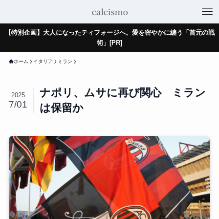
【特別企画】大人になったティフォージへ。愛を密やかに纏う「首元の戦
術」[PR]
ホーム
イタリア
ミラン
ナポリ、ムサに再び関心 ミラン
2025
7/01
は保留か