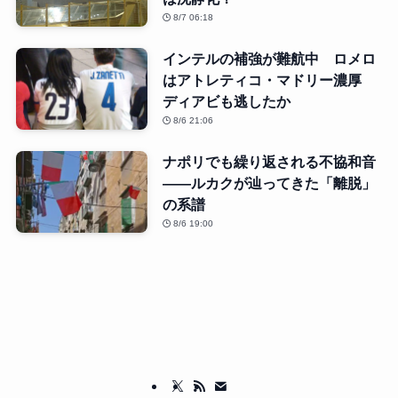
8/7 06:18
インテルの補強が難航中 ロメロ
はアトレティコ・マドリー濃厚
ディアビも逃したか
8/6 21:06
ナポリでも繰り返される不協和音
――ルカクが辿ってきた「離脱」
の系譜
8/6 19:00