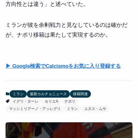
方向性とは違う」と述べていた。
ミランが彼を余剰戦力と見なしているのは確かだ
が、ナポリ移籍は果たして実現するのか。
▶ Google検索でCalcismoをお気に入り登録する
ミラン
最新カルチョニュース
移籍関連
イグリ・ターレ
セリエA
ナポリ
マッシミリアーノ・アッレグリ
ミラン
ユヌス・ムサ