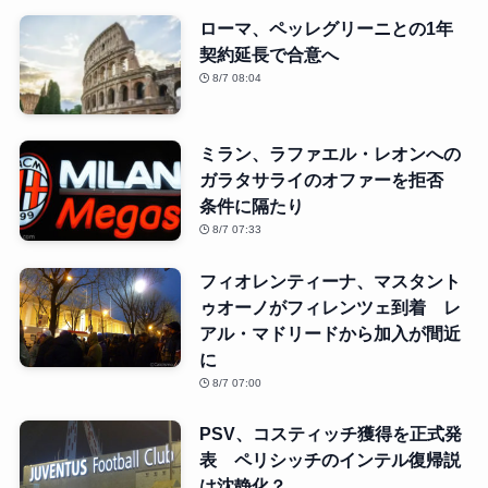
ローマ、ペッレグリーニとの1年
契約延長で合意へ
8/7 08:04
ミラン、ラファエル・レオンへの
ガラタサライのオファーを拒否
条件に隔たり
8/7 07:33
フィオレンティーナ、マスタント
ゥオーノがフィレンツェ到着 レ
アル・マドリードから加入が間近
に
8/7 07:00
PSV、コスティッチ獲得を正式発
表 ペリシッチのインテル復帰説
は沈静化？