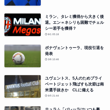
ミラン、タレミ獲得から大きく後
退。エン＝ネシリも困難でチェル
シー若手を獲得？
9/1 05:18
ボナヴェントゥーラ、現役引退を
発表
3/6 10:46
ユヴェントス、5人のためプライ
ベートジェット飛ばすも次節は南
米選手抜きか CLに備える
9/5 21:44
テュラム「バレッラはいつも豪