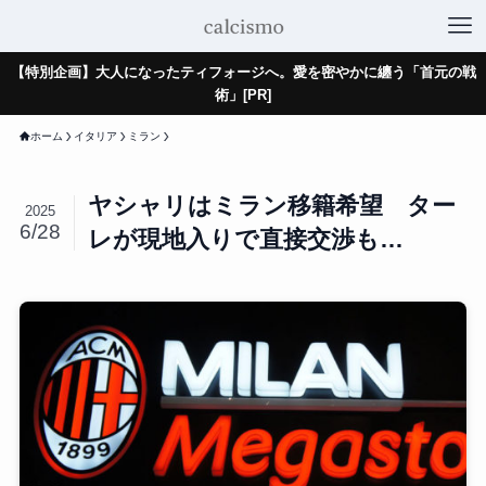
【特別企画】大人になったティフォージへ。愛を密やかに纏う「首元の戦
術」[PR]
ホーム
イタリア
ミラン
ヤシャリはミラン移籍希望 ター
2025
6/28
レが現地入りで直接交渉も…