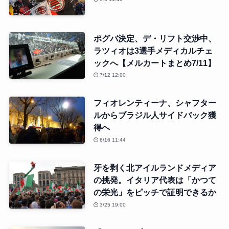
ポグバ決定、デ・リフト交渉中、
ラツィオは3選手メディカルチェ
ックへ【メルカートまとめ7/11】
7/12 12:00
フィオレンティーナ、シャフター
ルからブラジル人サイドバック獲
得へ
6/16 11:44
牙を剥く北アイルランドメディア
の挑発。イタリア代表は「かつて
の栄光」をピッチで証明できるか
3/25 19:00