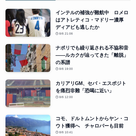
インテルの補強が難航中 ロメロ
はアトレティコ・マドリー濃厚
ディアビも逃したか
8/6 21:06
ナポリでも繰り返される不協和音
――ルカクが辿ってきた「離脱」
の系譜
8/6 19:00
カリアリGM、セバ・エスポジト
を痛烈非難「恐喝に近い」
8/6 12:00
コモ、ドルトムントからヤン・コ
ウト獲得へ チャロバーも目前
8/6 10:41