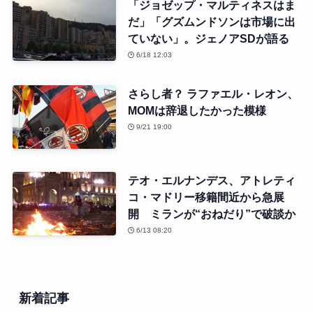
「ジョゼップ・マルティネスはま
だ」「グズムンドソンは市場に出
ていない」。ジェノアSDが語る
6/18 12:03
さらし者？ ラファエル・レオン、
MOMは辞退したかった模様
9/21 19:00
テオ・エルナンデス、アトレティ
コ・マドリー移籍間近から急展
開 ミランが“おねだり”で破談か
6/13 08:20
新着記事