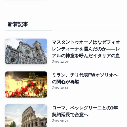
新着記事
マスタントゥオーノはなぜフィオ
レンティーナを選んだのか――レ
アルの神童を呼んだイタリアの血
8/7 12:00
ミラン、チリ代表FWオソリオへ
の関心が再燃
8/7 10:53
ローマ、ペッレグリーニとの1年
契約延長で合意へ
8/7 08:04