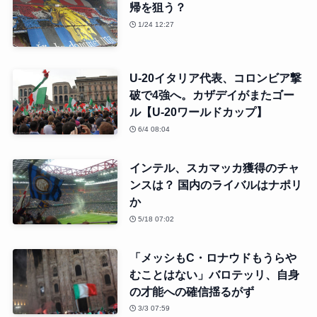
帰を狙う？
1/24 12:27
U-20イタリア代表、コロンビア撃
破で4強へ。カザデイがまたゴー
ル【U-20ワールドカップ】
6/4 08:04
インテル、スカマッカ獲得のチャ
ンスは？ 国内のライバルはナポリ
か
5/18 07:02
「メッシもC・ロナウドもうらや
むことはない」バロテッリ、自身
の才能への確信揺るがず
3/3 07:59