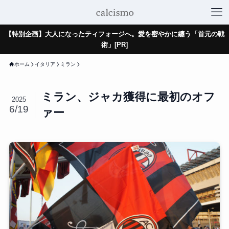
【特別企画】大人になったティフォージへ。愛を密やかに纏う「首元の戦
術」[PR]
ホーム
イタリア
ミラン
ミラン、ジャカ獲得に最初のオフ
2025
6/19
ァー