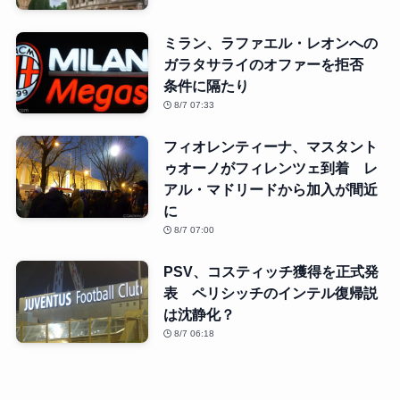
ミラン、ラファエル・レオンへの
ガラタサライのオファーを拒否
条件に隔たり
8/7 07:33
フィオレンティーナ、マスタント
ゥオーノがフィレンツェ到着 レ
アル・マドリードから加入が間近
に
8/7 07:00
PSV、コスティッチ獲得を正式発
表 ペリシッチのインテル復帰説
は沈静化？
8/7 06:18