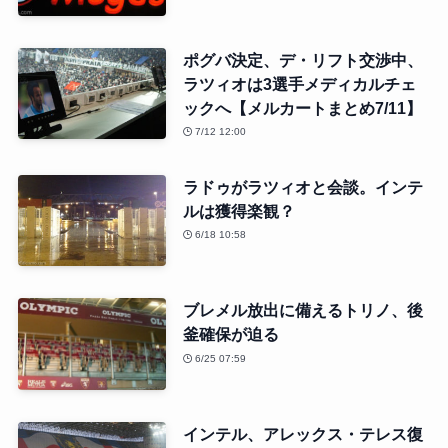
ポグバ決定、デ・リフト交渉中、
ラツィオは3選手メディカルチェ
ックへ【メルカートまとめ7/11】
7/12 12:00
ラドゥがラツィオと会談。インテ
ルは獲得楽観？
6/18 10:58
ブレメル放出に備えるトリノ、後
釜確保が迫る
6/25 07:59
インテル、アレックス・テレス復