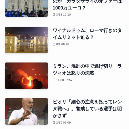
のか ガラタサライのオファーは
1000万ユーロ？
3/18 12:10
ワイナルドゥム、ローマ行きのタ
イムリミット迫る？
8/1 09:28
ミラン、混乱の中で逃げ切り ラ
ツィオは怒りの沈黙
11/30 07:57
ピオリ「細心の注意を払ってレン
ヌ戦へ」。警戒している選手は明
かさず
2/15 07:09