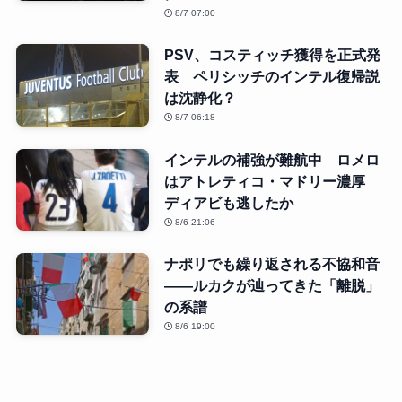
8/7 07:00
PSV、コスティッチ獲得を正式発
表 ペリシッチのインテル復帰説
は沈静化？
8/7 06:18
インテルの補強が難航中 ロメロ
はアトレティコ・マドリー濃厚
ディアビも逃したか
8/6 21:06
ナポリでも繰り返される不協和音
――ルカクが辿ってきた「離脱」
の系譜
8/6 19:00