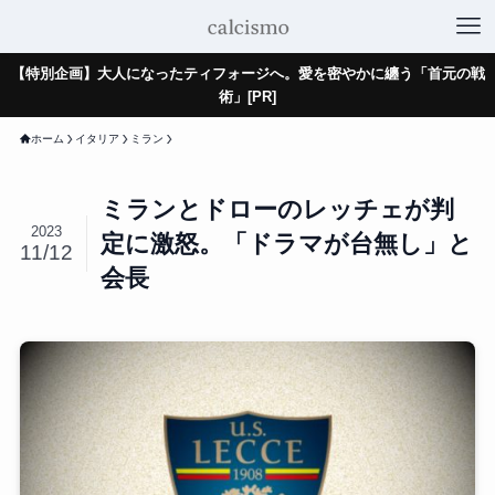
【特別企画】大人になったティフォージへ。愛を密やかに纏う「首元の戦
術」[PR]
ホーム
イタリア
ミラン
ミランとドローのレッチェが判
2023
定に激怒。「ドラマが台無し」と
11/12
会長