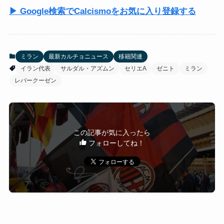
▶ Google検索でCalcismoをお気に入り登録する
ミラン
最新カルチョニュース
移籍関連
イラン代表
サルダル・アズムン
セリエA
ゼニト
ミラン
レバークーゼン
この記事が気に入ったら
フォローしてね！