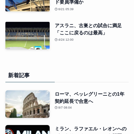
ド要員準備か
6/21 05:39
アスラニ、古巣との試合に満足
「ここに戻るのは最高」
4/24 12:00
新着記事
ローマ、ペッレグリーニとの1年
契約延長で合意へ
8/7 08:04
ミラン、ラファエル・レオンへの