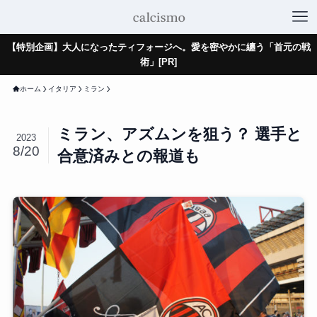
【特別企画】大人になったティフォージへ。愛を密やかに纏う「首元の戦
術」[PR]
ホーム
イタリア
ミラン
ミラン、アズムンを狙う？ 選手と
2023
8/20
合意済みとの報道も