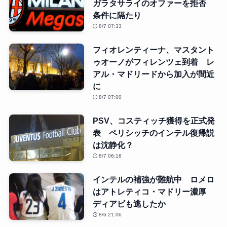
ガラタサライのオファーを拒否
条件に隔たり
8/7 07:33
フィオレンティーナ、マスタント
ゥオーノがフィレンツェ到着 レ
アル・マドリードから加入が間近
に
8/7 07:00
PSV、コスティッチ獲得を正式発
表 ペリシッチのインテル復帰説
は沈静化？
8/7 06:18
インテルの補強が難航中 ロメロ
はアトレティコ・マドリー濃厚
ディアビも逃したか
8/6 21:06