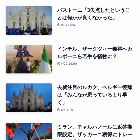
バストーニ「3失点したというこ
とは何かが良くなかった」
8/27 08:47
インテル、ザークツィー獲得へカ
ルボーニら若手を犠牲に？
4/26 19:00
去就注目のルカク、ベルギー復帰
は「みんなが思っているより早
く」
6/6 12:01
ミラン、チャルハノールに返答期
限設定。ザッカーニ獲得にトレー