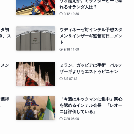
？
リオ超えか。ミラノダービーで暴
れるオランダ人は？
9/12 19:36
ッタ初
ウディネーゼ対インテル予想スタ
き。ス
メン＆インザーギ監督前日コメン
ト
9/18 11:09
タメン
ミラン、ガッビアは手術 バルテ
ザーギよりもエストゥピニャン
3/5 07:12
タ獲得
「今週はルックマンに集中」関心
に
を認めるインテル会長 「レオー
ニは評価している」
7/29 08:00