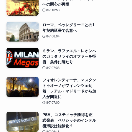
への関心が再燃
8/7 10:53
ローマ、ペッレグリーニとの1
年契約延長で合意へ
8/7 08:04
ミラン、ラファエル・レオンへ
のガラタサライのオファーを拒
否 条件に隔たり
8/7 07:33
フィオレンティーナ、マスタン
トゥオーノがフィレンツェ到
着 レアル・マドリードから加
入が間近に
8/7 07:00
PSV、コスティッチ獲得を正
式発表 ペリシッチのインテル
復帰説は沈静化？
8/7 06:18