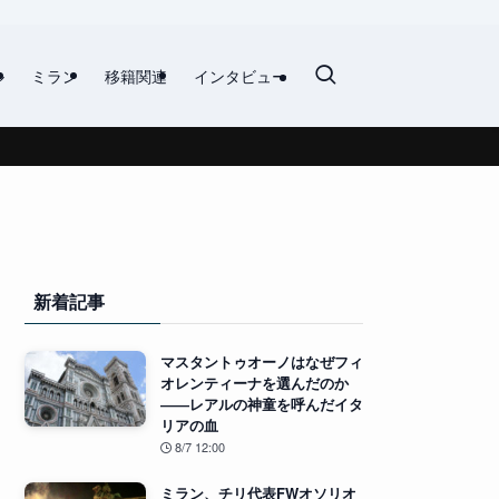
ル
ミラン
移籍関連
インタビュー
新着記事
マスタントゥオーノはなぜフィ
オレンティーナを選んだのか
――レアルの神童を呼んだイタ
リアの血
8/7 12:00
ミラン、チリ代表FWオソリオ