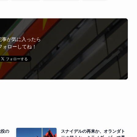
記事が気に入ったら
フォローしてね！
代役の
スナイデルの再来か、オランダト