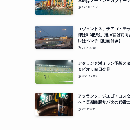
本命はノートン＝カフィー
12/18 07:50
ユヴェントス、チアゴ・モ
陣は0-3敗戦。指揮官は前向
レはベンチ【動画付き】
7/27 09:01
アタランタ対ミラン予想ス
＆ピオリ前日会見
8/21 12:00
アタランタ、ジエゴ・コス
へ？長期離脱サパタの代役
2/9 20:02