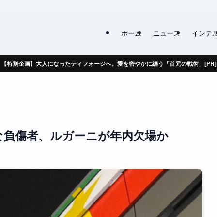
ホーム
ニュース
インテ
【特別企画】大人になったティフォージへ。愛を密やかに纏う「首元の戦術」[PR]
な負傷者、ルガーニが年内欠場か