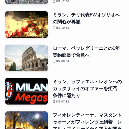
8/7 12:00
ミラン、チリ代表FWオソリオへ
の関心が再燃
8/7 10:53
ローマ、ペッレグリーニとの1年
契約延長で合意へ
8/7 08:04
ミラン、ラファエル・レオンへの
ガラタサライのオファーを拒否
条件に隔たり
8/7 07:33
フィオレンティーナ、マスタント
ゥオーノがフィレンツェ到着 レ
アル・マドリードから加入が間近