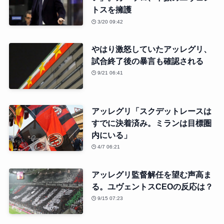
トスを擁護
3/20 09:42
やはり激怒していたアッレグリ、
試合終了後の暴言も確認される
9/21 06:41
アッレグリ「スクデットレースは
すでに決着済み。ミランは目標圏
内にいる」
4/7 06:21
アッレグリ監督解任を望む声高ま
る。ユヴェントスCEOの反応は？
9/15 07:23