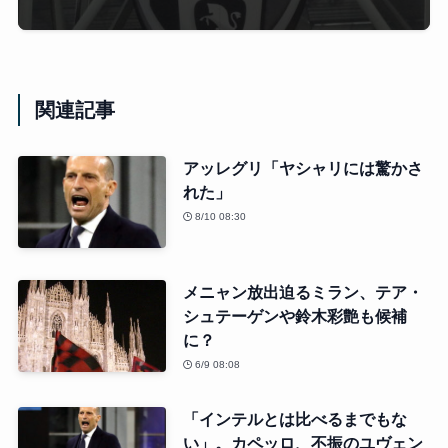
関連記事
アッレグリ「ヤシャリには驚かさ
れた」
8/10 08:30
メニャン放出迫るミラン、テア・
シュテーゲンや鈴木彩艶も候補
に？
6/9 08:08
「インテルとは比べるまでもな
い」。カペッロ、不振のユヴェン