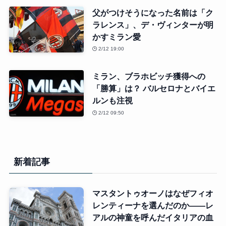
父がつけそうになった名前は「ク
ラレンス」、デ・ヴィンターが明
かすミラン愛
2/12 19:00
ミラン、ブラホビッチ獲得への
「勝算」は？ バルセロナとバイエ
ルンも注視
2/12 09:50
新着記事
マスタントゥオーノはなぜフィオ
レンティーナを選んだのか――レ
アルの神童を呼んだイタリアの血