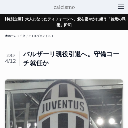
【特別企画】大人になったティフォージへ。愛を密やかに纏う「首元の戦
術」[PR]
ホーム
イタリア
ユヴェントス
バルザーリ現役引退へ。守備コー
2019
4/12
チ就任か