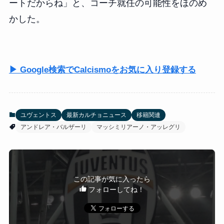
ートだからね」と、コーチ就任の可能性をほのめ
かした。
▶ Google検索でCalcismoをお気に入り登録する
ユヴェントス
最新カルチョニュース
移籍関連
アンドレア・バルザーリ
マッシミリアーノ・アッレグリ
この記事が気に入ったら
フォローしてね！