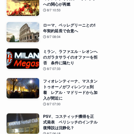
への関心が再燃
8/7 10:53
ローマ、ペッレグリーニとの1
年契約延長で合意へ
8/7 08:04
ミラン、ラファエル・レオンへ
のガラタサライのオファーを拒
否 条件に隔たり
8/7 07:33
フィオレンティーナ、マスタン
トゥオーノがフィレンツェ到
着 レアル・マドリードから加
入が間近に
8/7 07:00
PSV、コスティッチ獲得を正
式発表 ペリシッチのインテル
復帰説は沈静化？
8/7 06:18