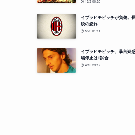
12/2 00:20
イブラヒモビッチが負傷。
脱の恐れ
5/26 01:11
イブラヒモビッチ、暴言疑
場停止は1試合
4/13 23:17