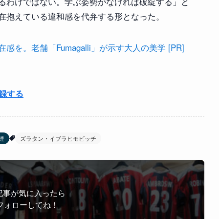
るわけではない。学ぶ姿勢がなければ破綻する」と
在抱えている違和感を代弁する形となった。
。老舗「Fumagalli」が示す大人の美学 [PR]
登録する
連
ズラタン・イブラヒモビッチ
記事が気に入ったら
フォローしてね！