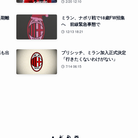
2/20 12:10
長期離
ミラン、ナポリ戦で18歳FW招集
へ 前線緊急事態で
12/13 18:21
惑も出
プリシッチ、ミラン加入正式決定
「行きたくないわけがない」
7/14 06:15