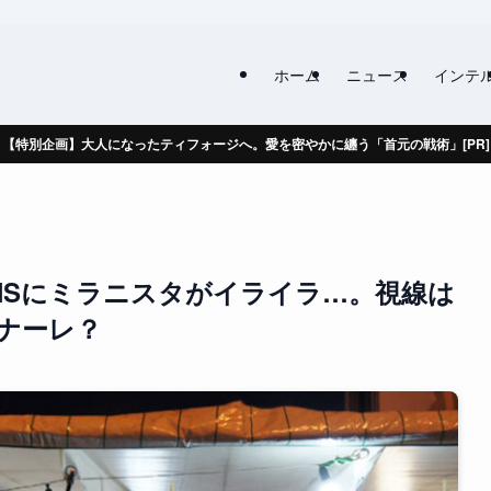
ホーム
ニュース
インテ
【特別企画】大人になったティフォージへ。愛を密やかに纏う「首元の戦術」[PR]
NSにミラニスタがイライラ…。視線は
ナーレ？