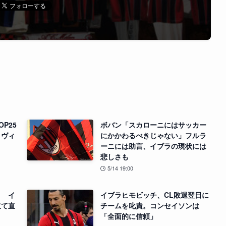
P25
ボバン「スカローニにはサッカー
、ヴィ
にかかわるべきじゃない」フルラ
ーニには助言、イブラの現状には
悲しさも
5/14 19:00
」 イ
イブラヒモビッチ、CL敗退翌日に
立て直
チームを叱責。コンセイソンは
「全面的に信頼」