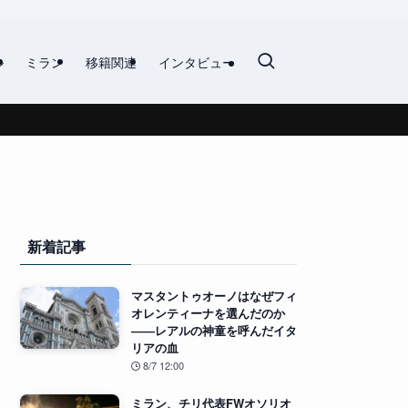
ル
ミラン
移籍関連
インタビュー
新着記事
マスタントゥオーノはなぜフィ
オレンティーナを選んだのか
――レアルの神童を呼んだイタ
リアの血
8/7 12:00
ミラン、チリ代表FWオソリオ