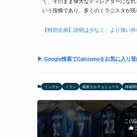
て、そのまま偉大なディレクターになれ
いう指摘であり、多くのミラニスタが現
【特別企画】説明は少なく、より強い存在感を
▶ Google検索でCalcismoをお気に入り
インテル
ミラン
最新カルチョニュース
移籍関
この