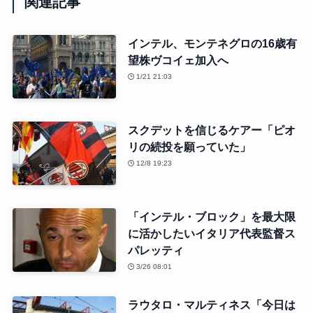
関連記事
インテル、モンテネグロの16歳有
望株ヴコイェ加入へ
1/21 21:03
スクデットを信じるケアー「ピオ
リの続投を願っていた」
12/8 19:23
「インテル・ブロック」を最大限
に活かしたいイタリア代表監督ス
パレッティ
3/26 08:01
ラウタロ・マルティネス「今日は