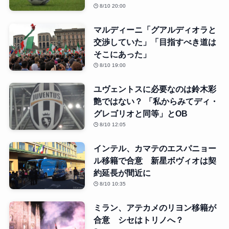
8/10 20:00
マルディーニ「グアルディオラと
交渉していた」「目指すべき道は
そこにあった」
8/10 19:00
ユヴェントスに必要なのは鈴木彩
艶ではない？ 「私からみてディ・
グレゴリオと同等」とOB
8/10 12:05
インテル、カマテのエスパニョー
ル移籍で合意 新星ボヴィオは契
約延長が間近に
8/10 10:35
ミラン、アテカメのリヨン移籍が
合意 シセはトリノへ？