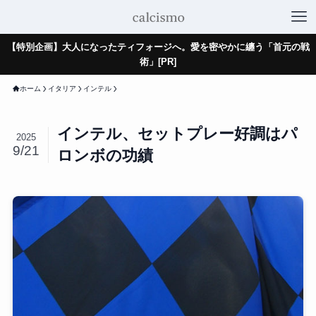
【特別企画】大人になったティフォージへ。愛を密やかに纏う「首元の戦
術」[PR]
ホーム
イタリア
インテル
インテル、セットプレー好調はパ
2025
9/21
ロンボの功績