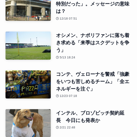
特別だった」。メッセージの意味
は？
12/18 07:51
オシメン、ナポリファンに落ち着
き求める「来季はスクデットを争
う」
5/13 18:24
コンテ、ヴェローナを警戒「強豪
をいつも苦しめるチーム」「全エ
ネルギーを注ぐ」
12/23 07:18
インテル、ブロゾビッチ契約延
長 今日にも発表か
2/21 22:48