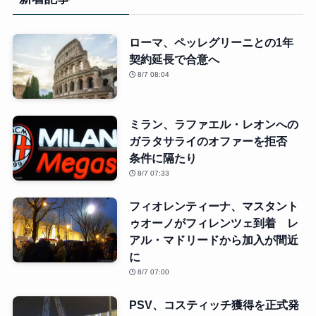
ローマ、ペッレグリーニとの1年
契約延長で合意へ
8/7 08:04
ミラン、ラファエル・レオンへの
ガラタサライのオファーを拒否
条件に隔たり
8/7 07:33
フィオレンティーナ、マスタント
ゥオーノがフィレンツェ到着 レ
アル・マドリードから加入が間近
に
8/7 07:00
PSV、コスティッチ獲得を正式発