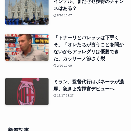
インテル、まだゼゼ獲得のチャン
スはある？
8/10 15:07
「トナーリとバレッラは下手く
そ」「オレたちが言うことを聞か
ないからアッレグリは優勝でき
た」カッサーノ節さく裂
2/20 19:00
ミラン、監督代行はボネーラが濃
厚。急きょ指揮官デビューへ
11/17 23:27
新着記事