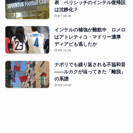
表 ペリシッチのインテル復帰説
は沈静化？
8/7 06:18
インテルの補強が難航中 ロメロ
はアトレティコ・マドリー濃厚
ディアビも逃したか
8/6 21:06
ナポリでも繰り返される不協和音
――ルカクが辿ってきた「離脱」
の系譜
8/6 19:00