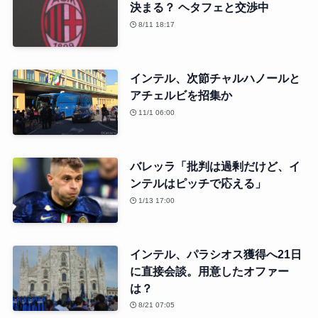
決まる？ ヘタフェと交渉中
8/11 18:17
インテル、次節チャルハノールと
アチェルビを招集か
11/1 06:00
バレッラ「批判は過剰だけど、イ
ンテルはピッチで応える」
1/13 17:00
インテル、パラシオス獲得へ21日
に直接会談。用意したオファー
は？
8/21 07:05