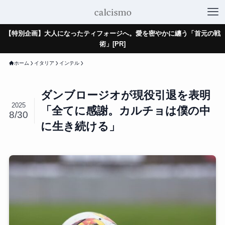
【特別企画】大人になったティフォージへ。愛を密やかに纏う「首元の戦
術」[PR]
ホーム
イタリア
インテル
ダンブロージオが現役引退を表明
2025
「全てに感謝。カルチョは僕の中
8/30
に生き続ける」