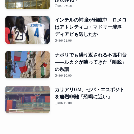
8/7 06:18
インテルの補強が難航中 ロメロ
はアトレティコ・マドリー濃厚
ディアビも逃したか
8/6 21:06
ナポリでも繰り返される不協和音
――ルカクが辿ってきた「離脱」
の系譜
8/6 19:00
カリアリGM、セバ・エスポジト
を痛烈非難「恐喝に近い」
8/6 12:00