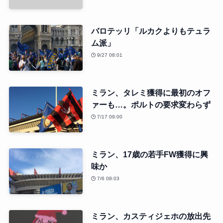
バロテッリ「ルカクよりもテュラ
ム派」
9/27 08:01
ミラン、タレミ獲得に最初のオフ
ァーも…。ポルトの要求変わらず
7/17 09:00
ミラン、17歳の若手FW獲得に興
味か
7/6 08:03
ミラン、カスティジェホの放出先