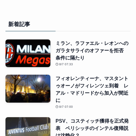
新着記事
ミラン、ラファエル・レオンへの
ガラタサライのオファーを拒否
条件に隔たり
8/7 07:33
フィオレンティーナ、マスタント
ゥオーノがフィレンツェ到着 レ
アル・マドリードから加入が間近
に
8/7 07:00
PSV、コスティッチ獲得を正式発
表 ペリシッチのインテル復帰説
は沈静化？