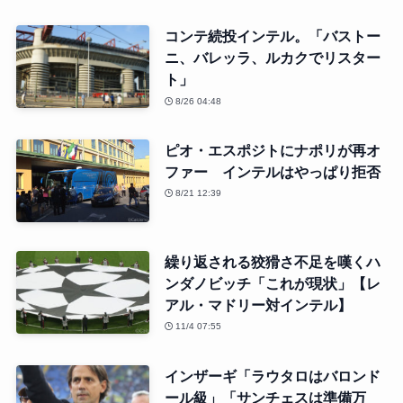
コンテ続投インテル。「バストー
ニ、バレッラ、ルカクでリスター
ト」
8/26 04:48
ピオ・エスポジトにナポリが再オ
ファー インテルはやっぱり拒否
8/21 12:39
繰り返される狡猾さ不足を嘆くハ
ンダノビッチ「これが現状」【レ
アル・マドリー対インテル】
11/4 07:55
インザーギ「ラウタロはバロンド
ール級」「サンチェスは準備万