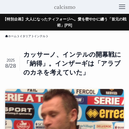
【特別企画】大人になったティフォージへ。愛を密やかに纏う「首元の戦
術」[PR]
ホーム
イタリア
インテル
カッサーノ、インテルの開幕戦に
2025
「納得」。インザーギは「アラブ
8/28
のカネを考えていた」