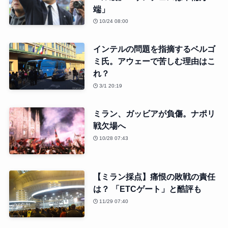
端」
10/24 08:00
インテルの問題を指摘するベルゴ
ミ氏。アウェーで苦しむ理由はこ
れ？
3/1 20:19
ミラン、ガッビアが負傷。ナポリ
戦欠場へ
10/28 07:43
【ミラン採点】痛恨の敗戦の責任
は？ 「ETCゲート」と酷評も
11/29 07:40