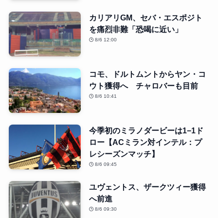
カリアリGM、セバ・エスポジト
を痛烈非難「恐喝に近い」
8/6 12:00
コモ、ドルトムントからヤン・コ
ウト獲得へ チャロバーも目前
8/6 10:41
今季初のミラノダービーは1−1ド
ロー【ACミラン対インテル：プ
レシーズンマッチ】
8/6 09:45
ユヴェントス、ザークツィー獲得
へ前進
8/6 09:30