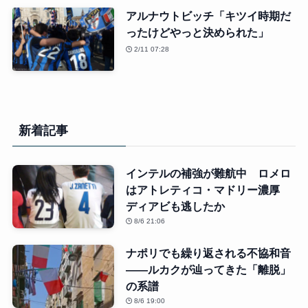
アルナウトビッチ「キツイ時期だ
ったけどやっと決められた」
2/11 07:28
新着記事
インテルの補強が難航中 ロメロ
はアトレティコ・マドリー濃厚
ディアビも逃したか
8/6 21:06
ナポリでも繰り返される不協和音
――ルカクが辿ってきた「離脱」
の系譜
8/6 19:00