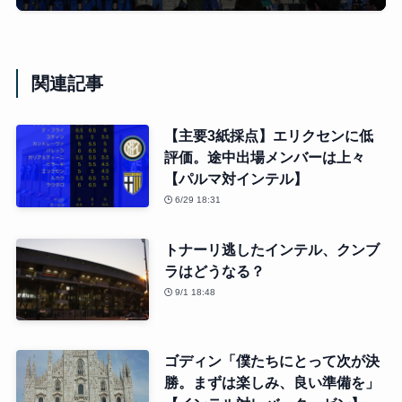
関連記事
【主要3紙採点】エリクセンに低
評価。途中出場メンバーは上々
【パルマ対インテル】
6/29 18:31
トナーリ逃したインテル、クンブ
ラはどうなる？
9/1 18:48
ゴディン「僕たちにとって次が決
勝。まずは楽しみ、良い準備を」