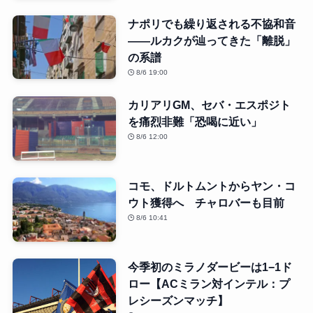
ナポリでも繰り返される不協和音
――ルカクが辿ってきた「離脱」
の系譜
8/6 19:00
カリアリGM、セバ・エスポジト
を痛烈非難「恐喝に近い」
8/6 12:00
コモ、ドルトムントからヤン・コ
ウト獲得へ チャロバーも目前
8/6 10:41
今季初のミラノダービーは1−1ド
ロー【ACミラン対インテル：プ
レシーズンマッチ】