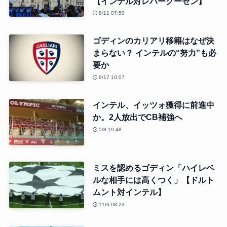
【インテル対レバークーゼン】
8/11 07:50
ゴディンのカリアリ移籍はなぜ決
まらない？ インテルの“努力”も必
要か
9/17 10:07
インテル、イッツォ獲得に前進中
か。2人放出でCB補強へ
5/8 19:48
ミスを認めるゴディン「ハイレベ
ルな相手には高くつく」【ドルト
ムント対インテル】
11/6 08:23