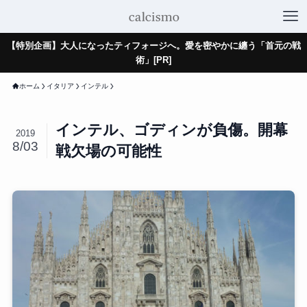
【特別企画】大人になったティフォージへ。愛を密やかに纏う「首元の戦
術」[PR]
ホーム
イタリア
インテル
インテル、ゴディンが負傷。開幕
2019
8/03
戦欠場の可能性