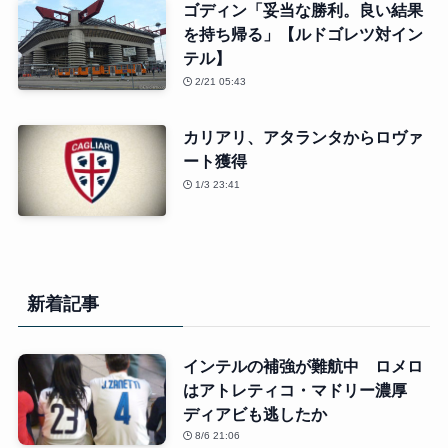
ゴディン「妥当な勝利。良い結果
を持ち帰る」【ルドゴレツ対イン
テル】
2/21 05:43
カリアリ、アタランタからロヴァ
ート獲得
1/3 23:41
新着記事
インテルの補強が難航中 ロメロ
はアトレティコ・マドリー濃厚
ディアビも逃したか
8/6 21:06