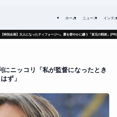
ホーム
ニュース
インテ
【特別企画】大人になったティフォージへ。愛を密やかに纏う「首元の戦術」[PR]
利にニッコリ「私が監督になったとき
たはず」