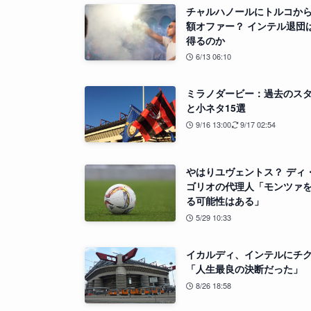
チャルハノールにトルコか
額オファー？ インテル退団
得るのか
6/13 06:10
ミラノダービー：過去のス
と小ネタ15選
9/16 13:00
9/17 02:54
やはりユヴェントス？ ディ
ゴリオの代理人「モンツァ
る可能性はある」
5/29 10:33
イカルディ、インテルにチ
「人生最良の決断だった」
8/26 18:58