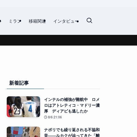
ル
ミラン
移籍関連
インタビュー
新着記事
インテルの補強が難航中 ロメ
ロはアトレティコ・マドリー濃
厚 ディアビも逃したか
8/6 21:06
ナポリでも繰り返される不協和
音――ルカクが辿ってきた「離