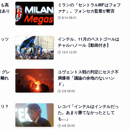
らも高
ミランの「セントラルMFはフォフ
はあり
ァナ」。フォンセカ監督が断言
8/14 08:01
タッツ
インテル、11月のベストゴールは
チャルハノール【動画付き】
12/4 12:00
・グレ
ユヴェントス戦の判定にセスク不
を離れ
満爆発「議論の余地のないハン
ド」
2/8 09:00
クリ？
レコバ「インテルはインテルだっ
た。あまり勝てなかったとして
も…」
4/8 20:00