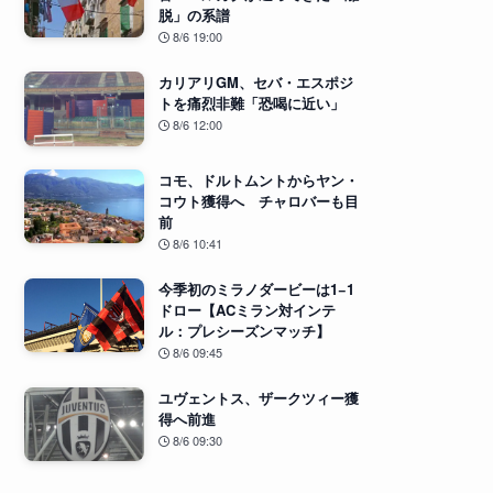
脱」の系譜
8/6 19:00
カリアリGM、セバ・エスポジ
トを痛烈非難「恐喝に近い」
8/6 12:00
コモ、ドルトムントからヤン・
コウト獲得へ チャロバーも目
前
8/6 10:41
今季初のミラノダービーは1−1
ドロー【ACミラン対インテ
ル：プレシーズンマッチ】
8/6 09:45
ユヴェントス、ザークツィー獲
得へ前進
8/6 09:30