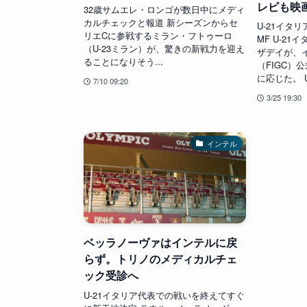
レビも映
32歳サムエレ・ロンゴが数日中にメディ
カルチェックと報道 新シーズンからセ
U-21イタ
リエCに参戦するミラン・フトゥーロ
MF U-2
（U-23ミラン）が、驚きの新戦力を迎え
ザデイが、
ることになりそう...
（FIGC）
に応じた。 U
7/10 09:20
3/25 19:30
インテル
ベッラノーヴァはインテルに戻
らず。トリノのメディカルチェ
ック受診へ
U-21イタリア代表での戦いを終えてすぐ