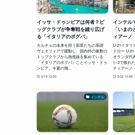
イッサ・ドゥンビアは何者？ビ
インテル
ッグクラブが争奪戦を繰り広げ
「いまの
る「イタリアのポグバ」
ィアーノ
カルチョの未来を担う新星たちの系譜
U-21イタ
ヴェネツィアで躍動し、国内外の複数の
ドロー U-2
トップクラブから熱視線を集めている
オランダ代
「イタリアのポグバ」ことイッサ・ドゥ
1−2で敗れ
ンビア。今夏の飛...
ティアーノ・
4/19 13:00
3/22 10:59
インテル