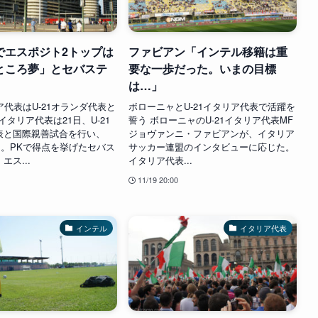
でエスポジト2トップは
ファビアン「インテル移籍は重
ところ夢」とセバステ
要な一歩だった。いまの目標
は…」
リア代表はU-21オランダ代表と
ボローニャとU-21イタリア代表で活躍を
1イタリア代表は21日、U-21
誓う ボローニャのU-21イタリア代表MF
表と国際親善試合を行い、
ジョヴァンニ・ファビアンが、イタリア
た。PKで得点を挙げたセバス
サッカー連盟のインタビューに応じた。
エス...
イタリア代表...
11/19 20:00
インテル
イタリア代表