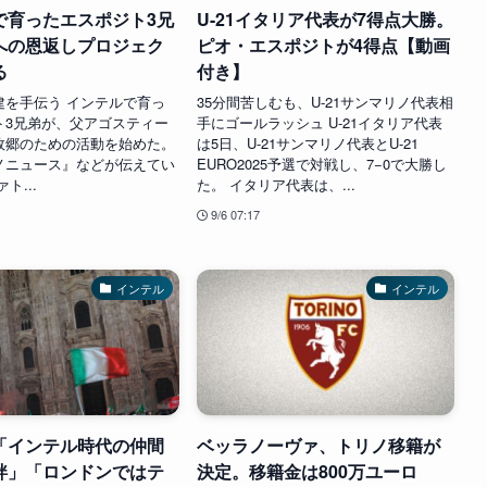
で育ったエスポジト3兄
U-21イタリア代表が7得点大勝。
への恩返しプロジェク
ピオ・エスポジトが4得点【動画
る
付き】
建を手伝う インテルで育っ
35分間苦しむも、U-21サンマリノ代表相
ト3兄弟が、父アゴスティー
手にゴールラッシュ U-21イタリア代表
故郷のための活動を始めた。
は5日、U-21サンマリノ代表とU-21
ノニュース』などが伝えてい
EURO2025予選で対戦し、7−0で大勝し
ト...
た。 イタリア代表は、...
9/6 07:17
インテル
インテル
「インテル時代の仲間
ベッラノーヴァ、トリノ移籍が
絆」「ロンドンではテ
決定。移籍金は800万ユーロ