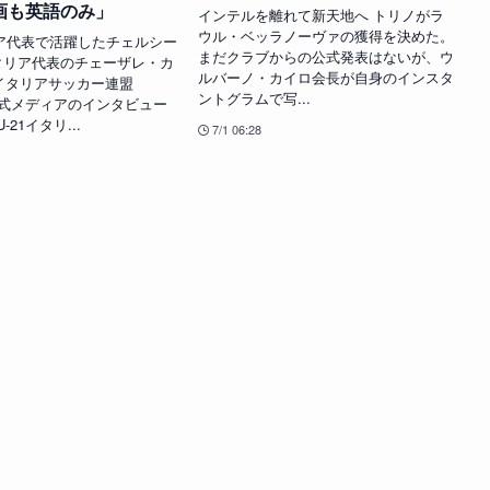
画も英語のみ」
インテルを離れて新天地へ トリノがラ
ウル・ベッラノーヴァの獲得を決めた。
リア代表で活躍したチェルシー
まだクラブからの公式発表はないが、ウ
1イタリア代表のチェーザレ・カ
ルバーノ・カイロ会長が自身のインスタ
イタリアサッカー連盟
ントグラムで写...
公式メディアのインタビュー
-21イタリ...
7/1 06:28