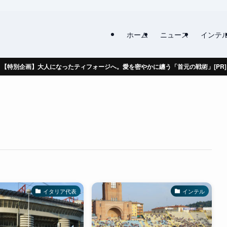
ホーム
ニュース
インテ
【特別企画】大人になったティフォージへ。愛を密やかに纏う「首元の戦術」[PR]
イタリア代表
インテル