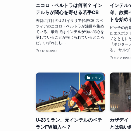
ニコロ・ベルトラは何者？ イン
インテル
テルらが関心を寄せる若手CB
弟、故郷
トを始め
去就に注目のU-21イタリア代表CB スペ
ツィアのニコロ・ベルトラが注目を集め
ピッチの再
ている。最近ではインテルが強い関心を
たエスポジ
示していることが報じられているところ
ノとともに
だ。いずれにし...
『ポジター
る。 サルヴァ
11/18 20:00
10/12 19:00
ミラン
U-23ミラン、元インテルのベテ
カザデイ
ランFW加入へ？
とは強い