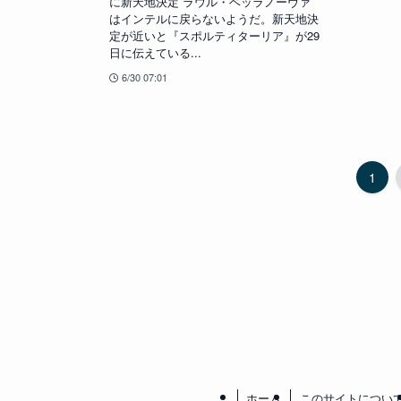
に新天地決定 ラウル・ベッラノーヴァ
はインテルに戻らないようだ。新天地決
定が近いと『スポルティターリア』が29
日に伝えている...
6/30 07:01
1
ホーム
このサイトについ