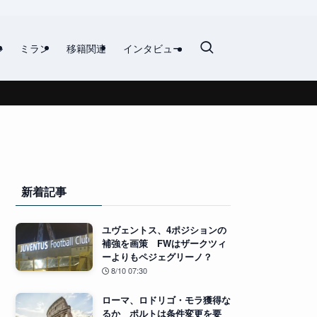
ル
ミラン
移籍関連
インタビュー
新着記事
ユヴェントス、4ポジションの
補強を画策 FWはザークツィ
ーよりもペジェグリーノ？
8/10 07:30
ローマ、ロドリゴ・モラ獲得な
るか ポルトは条件変更を要