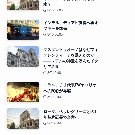
求？
8/10 07:00
インテル、ディアビ獲得へ再オ
ファーを準備
8/10 06:05
マスタントゥオーノはなぜフィ
オレンティーナを選んだのか
――レアルの神童を呼んだイタ
リアの血
8/7 12:00
ミラン、チリ代表FWオソリオ
への関心が再燃
8/7 10:53
ローマ、ペッレグリーニとの1
年契約延長で合意へ
8/7 08:04