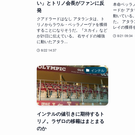
い」とトリノ会長がファンに反
本命ベッラ
発
ードか ア
動いている
クアドラードはなし アタランタは、ト
た。 アタ
リノからラウル・ベッラノーヴァを獲得
レイの獲得を
することになりそうだ。『スカイ』など
が21日に伝えている。 右サイドの補強
8/21 09:34
に動いたアタラ...
8/22 14:37
インテル
インテルの値引きに期待するト
リノ。ラザロの移籍はまとまる
のか