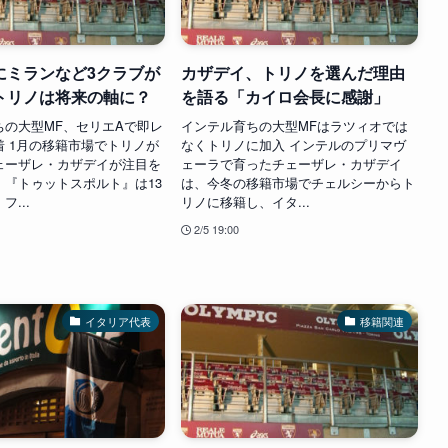
にミランなど3クラブが
カザデイ、トリノを選んだ理由
トリノは将来の軸に？
を語る「カイロ会長に感謝」
ちの大型MF、セリエAで即レ
インテル育ちの大型MFはラツィオでは
着 1月の移籍市場でトリノが
なくトリノに加入 インテルのプリマヴ
ェーザレ・カザデイが注目を
ェーラで育ったチェーザレ・カザデイ
。『トゥットスポルト』は13
は、今冬の移籍市場でチェルシーからト
...
リノに移籍し、イタ...
2/5 19:00
イタリア代表
移籍関連