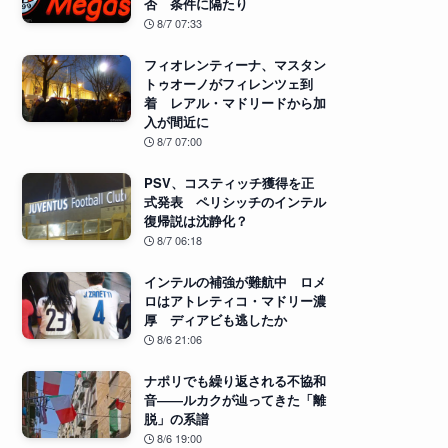
否 条件に隔たり
8/7 07:33
フィオレンティーナ、マスタン
トゥオーノがフィレンツェ到
着 レアル・マドリードから加
入が間近に
8/7 07:00
PSV、コスティッチ獲得を正
式発表 ペリシッチのインテル
復帰説は沈静化？
8/7 06:18
インテルの補強が難航中 ロメ
ロはアトレティコ・マドリー濃
厚 ディアビも逃したか
8/6 21:06
ナポリでも繰り返される不協和
音――ルカクが辿ってきた「離
脱」の系譜
8/6 19:00