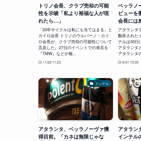
トリノ会長、クラブ売却の可能
ベッラノ
性を示唆「私より裕福な人が現
ビューを
れたら…」
会長には
「20年サイクルは私にも当てはまる」と
アタランタ
カイロ会長 トリノのウルバーノ・カイ
翻弄された
ロ会長が、クラブ売却の可能性について
テルは30日
言及した。27日のイベントでの発言を
アタランタと
『TMW』などが報...
アタランタの
11/28 11:23
8/31 15:35
インテル
アタランタ、ベッラノーヴァ獲
アタラン
得目前。「カネは無限じゃな
インテル