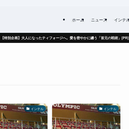
ホーム
ニュース
インテ
【特別企画】大人になったティフォージへ。愛を密やかに纏う「首元の戦術」[PR]
インテル
インテル