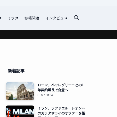
ル
ミラン
移籍関連
インタビュー
新着記事
ローマ、ペッレグリーニとの1
年契約延長で合意へ
8/7 08:04
ミラン、ラファエル・レオンへ
のガラタサライのオファーを拒