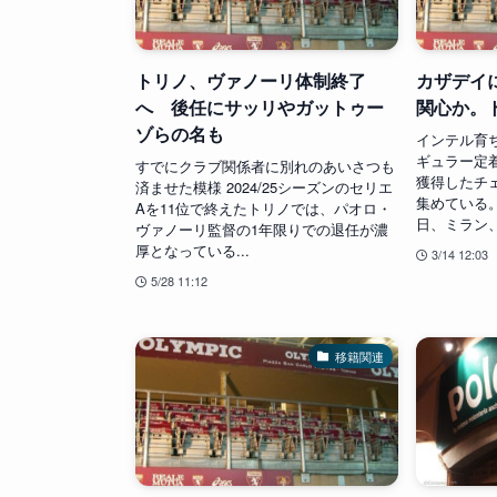
トリノ、ヴァノーリ体制終了
カザデイ
へ 後任にサッリやガットゥー
関心か。
ゾらの名も
インテル育
ギュラー定
すでにクラブ関係者に別れのあいさつも
獲得したチ
済ませた模様 2024/25シーズンのセリエ
集めている
Aを11位で終えたトリノでは、パオロ・
日、ミラン、フ
ヴァノーリ監督の1年限りでの退任が濃
厚となっている...
3/14 12:03
5/28 11:12
移籍関連