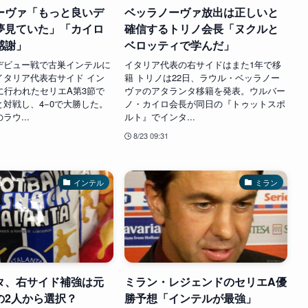
ーヴァ「もっと良いデ
ベッラノーヴァ放出は正しいと
夢見ていた」「カイロ
確信するトリノ会長「ヌクルと
感謝」
ベロッティで学んだ」
デビュー戦で古巣インテルに
イタリア代表の右サイドはまた1年で移
イタリア代表右サイド イン
籍 トリノは22日、ラウル・ベッラノー
に行われたセリエA第3節で
ヴァのアタランタ移籍を発表。ウルバー
対戦し、4−0で大勝した。
ノ・カイロ会長が同日の『トゥットスポ
ラウ...
ルト』でインタ...
8/23 09:31
インテル
ミラン
タ、右サイド補強は元
ミラン・レジェンドのセリエA優
の2人から選択？
勝予想「インテルが最強」