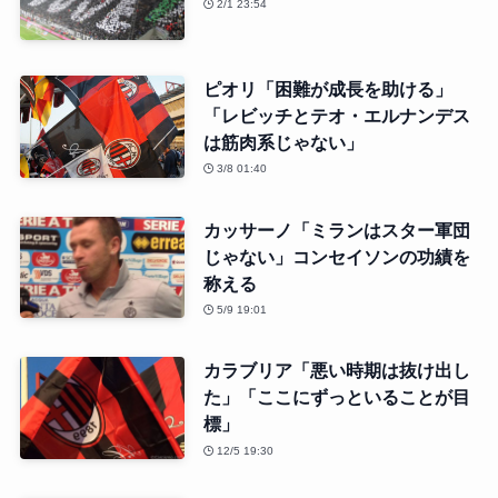
2/1 23:54
ピオリ「困難が成長を助ける」
「レビッチとテオ・エルナンデス
は筋肉系じゃない」
3/8 01:40
カッサーノ「ミランはスター軍団
じゃない」コンセイソンの功績を
称える
5/9 19:01
カラブリア「悪い時期は抜け出し
た」「ここにずっといることが目
標」
12/5 19:30