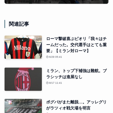
関連記事
ローマ撃破喜ぶピオリ「我々はチ
ームだった。交代選手はとても重
要」【ミラン対ローマ】
6/29 05:41
ミラン、トップ下補強は難航。ブ
ラシッチは進展なし
8/17 11:41
ポグバがまた離脱…。アッレグリ
がラツィオ戦欠場を明言