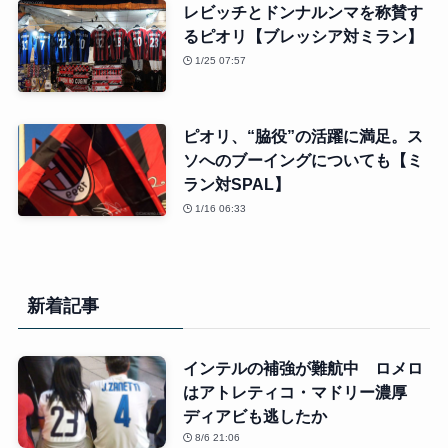
レビッチとドンナルンマを称賛す
るピオリ【ブレッシア対ミラン】
1/25 07:57
ピオリ、“脇役”の活躍に満足。ス
ソへのブーイングについても【ミ
ラン対SPAL】
1/16 06:33
新着記事
インテルの補強が難航中 ロメロ
はアトレティコ・マドリー濃厚
ディアビも逃したか
8/6 21:06