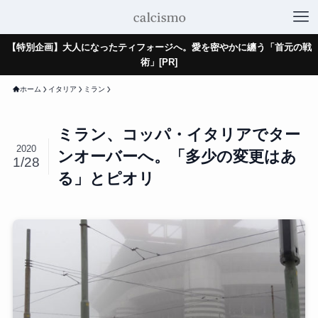
【特別企画】大人になったティフォージへ。愛を密やかに纏う「首元の戦
術」[PR]
ホーム
イタリア
ミラン
ミラン、コッパ・イタリアでター
2020
ンオーバーへ。「多少の変更はあ
1/28
る」とピオリ