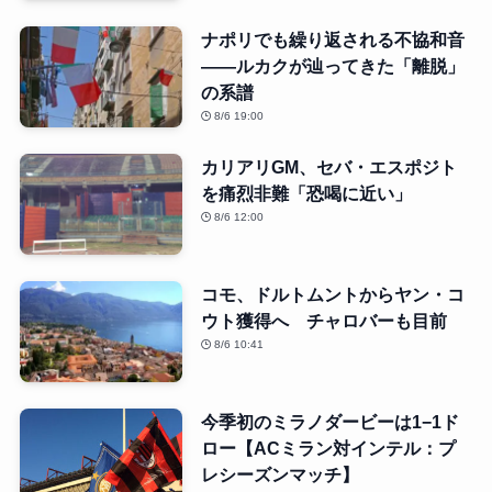
ナポリでも繰り返される不協和音
――ルカクが辿ってきた「離脱」
の系譜
8/6 19:00
カリアリGM、セバ・エスポジト
を痛烈非難「恐喝に近い」
8/6 12:00
コモ、ドルトムントからヤン・コ
ウト獲得へ チャロバーも目前
8/6 10:41
今季初のミラノダービーは1−1ド
ロー【ACミラン対インテル：プ
レシーズンマッチ】