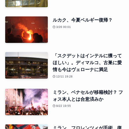
ルカク、今夏ベルギー復帰？
3/26 00:01
「スクデットはインテルに獲って
ほしい」。ディマルコ、古巣に愛
情も今はヴェローナに満足
12/11 19:28
ミラン、ベナセルが移籍検討？ フ
ォス本人とは合意済みか
8/22 19:55
ミラン、フロレンツィが手術。復