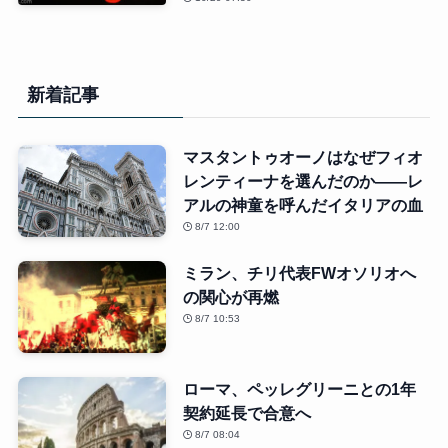
新着記事
マスタントゥオーノはなぜフィオ
レンティーナを選んだのか――レ
アルの神童を呼んだイタリアの血
8/7 12:00
ミラン、チリ代表FWオソリオへ
の関心が再燃
8/7 10:53
ローマ、ペッレグリーニとの1年
契約延長で合意へ
8/7 08:04