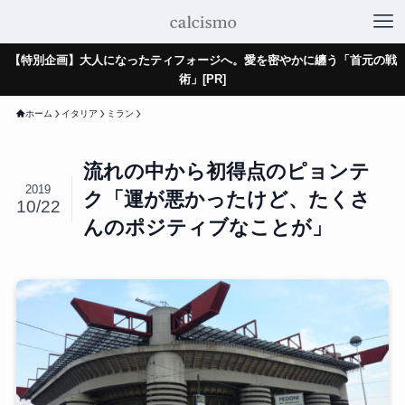
【特別企画】大人になったティフォージへ。愛を密やかに纏う「首元の戦
術」[PR]
ホーム
イタリア
ミラン
流れの中から初得点のピョンテ
2019
ク「運が悪かったけど、たくさ
10/22
んのポジティブなことが」