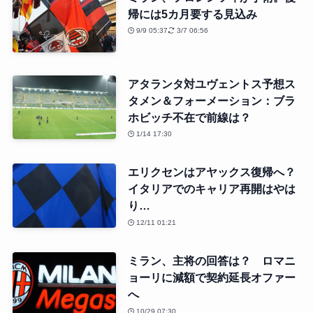
帰には5カ月要する見込み
9/9 05:37
3/7 06:56
アタランタ対ユヴェントス予想ス
タメン＆フォーメーション：ブラ
ホビッチ不在で前線は？
1/14 17:30
エリクセンはアヤックス復帰へ？
イタリアでのキャリア再開はやは
り…
12/11 01:21
ミラン、主将の回答は？ ロマニ
ョーリに減額で契約延長オファー
へ
10/29 07:30