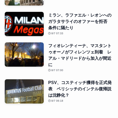
ミラン、ラファエル・レオンへの
ガラタサライのオファーを拒否
条件に隔たり
8/7 07:33
フィオレンティーナ、マスタント
ゥオーノがフィレンツェ到着 レ
アル・マドリードから加入が間近
に
8/7 07:00
PSV、コスティッチ獲得を正式発
表 ペリシッチのインテル復帰説
は沈静化？
8/7 06:18