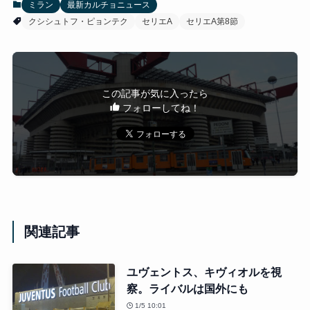
ミラン
最新カルチョニュース
クシシュトフ・ピョンテク
セリエA
セリエA第8節
この記事が気に入ったら
フォローしてね！
関連記事
ユヴェントス、キヴィオルを視
察。ライバルは国外にも
1/5 10:01