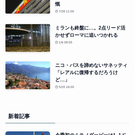
慨
7/28 11:00
ミランも終盤に…。2点リード活
かせずローマに追いつかれる
1/9 09:05
ニコ・パスを諦めないサネッティ
「レアルに復帰するだろうけ
ど…」
5/20 19:00
新着記事
今季初のミラノダービーは1−1ド