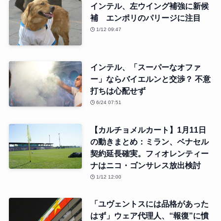
インテル、左ウイング補強に新候
補 エンポリのパリージに注目
1/12 09:47
インテル、「スーパーなオファ
ー」ならバイエルンと交渉？ 不意
打ちは心配せず
6/24 07:51
【カルチョメルカート】1月11日
の動きまとめ：ミラン、ベナセル
契約延長確実。フィオレンティー
ナはニコ・ゴンサレス放出検討
1/12 12:00
「ユヴェントスには品格があった
はず」ウェア代理人、“報復”に憤