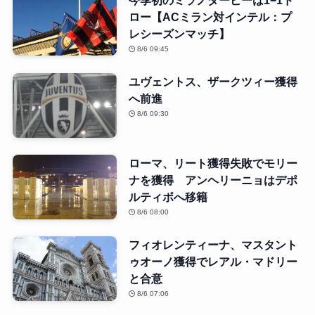
ロー【ACミラン対インテル：プ
レシーズンマッチ】
8/6 09:45
ユヴェントス、ザークツィー獲得
へ前進
8/6 09:30
ローマ、リート獲得失敗でモリー
ナを獲得 アンヘリーニョはデポ
ルティボへ移籍
8/6 08:00
フィオレンティーナ、マスタント
ゥオーノ獲得でレアル・マドリー
と合意
8/6 07:06