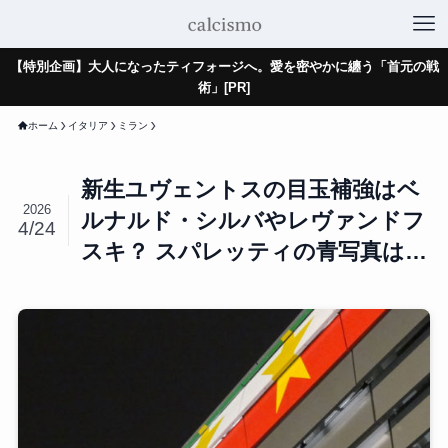
【特別企画】大人になったティフォージへ。愛を密やかに纏う「首元の戦
術」[PR]
ホーム
イタリア
ミラン
新生ユヴェントスの目玉補強はベ
2026
ルナルド・シルバやレヴァンドフ
4/24
スキ？ スパレッティの青写真は…