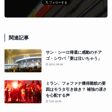
関連記事
サン・シーロ帰還に感動のチア
ゴ・シウバ「妻は泣いちゃう」
10/11 06:34
ミラン、フォファナ獲得難航の要
因はモラタ引き抜き？ 補強の遅さ
を心配する声
7/25 18:30