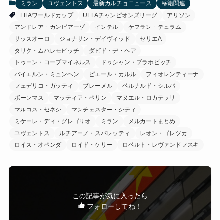
ミラン
ユヴェントス
最新カルチョニュース
移籍関連
FIFAワールドカップ
UEFAチャンピオンズリーグ
アリソン
アンドレア・カンビアーゾ
インテル
ケフラン・テュラム
サッスオーロ
ジョナサン・デイヴィッド
セリエA
タリク・ムハレモビッチ
ダビド・デ・ヘア
トゥーン・コープマイネルス
ドゥシャン・ブラホビッチ
バイエルン・ミュンヘン
ピエール・カルル
フィオレンティーナ
フェデリコ・ガッティ
ブレーメル
ベルナルド・シルバ
ボーンマス
マッティア・ペリン
マヌエル・ロカテッリ
マルコス・セネシ
マンチェスター・シティ
ミケーレ・ディ・グレゴリオ
ミラン
メルカートまとめ
ユヴェントス
ルチアーノ・スパレッティ
レオン・ゴレツカ
ロイス・オペンダ
ロイド・ケリー
ロベルト・レヴァンドフスキ
この記事が気に入ったら
フォローしてね！